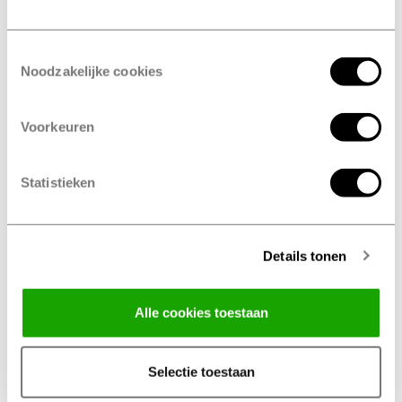
Meld je aan voor onze nieuwsbrief en ontvang het laatste
nieuws en handige herinneringen voor jouw auto.
Toestemmingsselectie
Noodzakelijke cookies
Services
Bandenmerken
Voorkeuren
Autobanden
Hankook
Klein onderhoud
Bridgestone
Statistieken
Groot onderhoud
Pirelli
Onderhoud
Michelin
Winterbanden
Goodyear
Details tonen
Zomerbanden
Fulda
Alle cookies toestaan
4-seizoenenbanden
Mastersteel
Bandenwissel
Continental
Selectie toestaan
Uitlijnen
Uniroyal