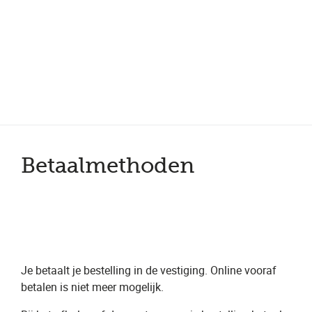
Meer dan 200 vestigingen in heel België en Nederland
Beoordeeld met een 4,7 op Trustpilot
Auto-onderhoud met fabrieksgarantie
Betaalmethoden
Je betaalt je bestelling in de vestiging. Online vooraf
betalen is niet meer mogelijk.