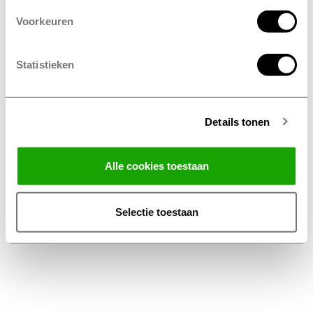
Voorkeuren
Statistieken
Details tonen
Facebook
Instagram
LinkedIn
Alle cookies toestaan
Algemene voorwaarden
Privacy Statement
Selectie toestaan
Disclaimer