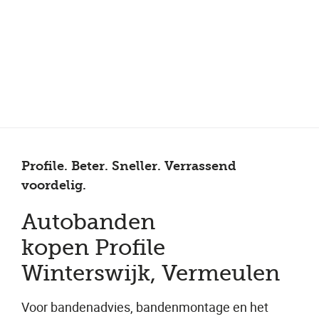
Meer dan 200 vestigingen in heel België en Nederland
Beoordeeld met een 4,7 op Trustpilot
Auto-onderhoud met fabrieksgarantie
Profile. Beter. Sneller. Verrassend
voordelig.
Autobanden
kopen Profile
Winterswijk, Vermeulen
Voor bandenadvies, bandenmontage en het