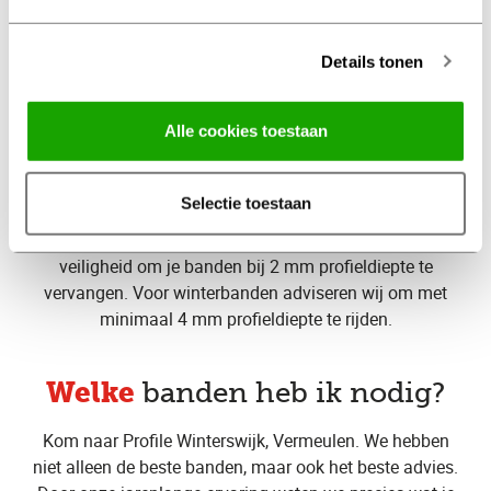
Maak een onderhoudsbeurt afspraak
Details tonen
op tijd
Vervang je banden
bij Profile Winterswijk,
Alle cookies toestaan
Vermeulen
Selectie toestaan
De wettelijke minimale
profieldiepte
van jouw
autobanden is 1,6mm. Wij adviseren voor een optimale
veiligheid om je banden bij 2 mm profieldiepte te
vervangen. Voor winterbanden adviseren wij om met
minimaal 4 mm profieldiepte te rijden.
Welke
banden heb ik nodig?
Kom naar Profile Winterswijk, Vermeulen. We hebben
niet alleen de beste banden, maar ook het beste advies.