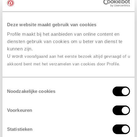
Onze bandenmerken
Deze website maakt gebruik van cookies
bandenwissel
Ook slim… je
Profile maakt bij het aanbieden van online content en
combineren
met een
diensten gebruik van cookies om u beter van dienst te
kunnen zijn.
onderhoudsbeurt bij Profile
U wo
rdt voorafgaand aan het eerste bezoek altijd gevraagd of u
Winterswijk, Vermeulen
akkoord bent met het verzamelen van cookies door Profile.
Combineer je bandenwissel met een onderhoudsbeurt
of
APK
. Je hoeft dan maar één afspraak te maken in
Toestemmingsselectie
plaats van drie. En dan hoef je maar één keer naar
Noodzakelijke cookies
Profile Winterswijk, Vermeulen te komen. Daarna is je
auto meteen in topconditie en kun je weer veilig de weg
Voorkeuren
op.
Statistieken