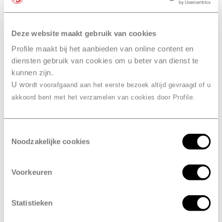
Onze bandenmerken
Deze website maakt gebruik van cookies
bandenwissel
Ook slim… je
Profile maakt bij het aanbieden van online content en
combineren
met een
diensten gebruik van cookies om u beter van dienst te
onderhoudsbeurt bij Profile
kunnen zijn.
Wijk en Aalburg, Altena
U wo
rdt voorafgaand aan het eerste bezoek altijd gevraagd of u
akkoord bent met het verzamelen van cookies door Profile.
Combineer je bandenwissel met een onderhoudsbeurt
of
APK
. Je hoeft dan maar één afspraak te maken in
plaats van drie. En dan hoef je maar één keer naar
Toestemmingsselectie
Noodzakelijke cookies
Profile Wijk en Aalburg, Altena te komen. Daarna is je
auto meteen in topconditie en kun je weer veilig de weg
op.
Voorkeuren
Statistieken
Maak een onderhoudsbeurt afspraak