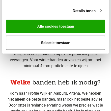
Details tonen
op tijd
Vervang je banden
bij Profile Wijk en Aalburg,
Alle cookies toestaan
Altena
De wettelijke minimale
profieldiepte
van jouw
Selectie toestaan
autobanden is 1,6mm. Wij adviseren voor een optimale
veiligheid om je banden bij 2 mm profieldiepte te
vervangen. Voor winterbanden adviseren wij om met
minimaal 4 mm profieldiepte te rijden.
Welke
banden heb ik nodig?
Kom naar Profile Wijk en Aalburg, Altena. We hebben
niet alleen de beste banden, maar ook het beste advies.
Door onze jarenlange ervaring weten we precies wat je
zoekt en wat jouw auto nodig heeft. Het is niet voor