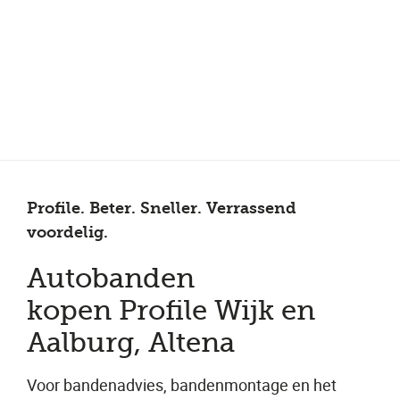
Meer dan 200 vestigingen in heel België en Nederland
Beoordeeld met een 4,7 op Trustpilot
Auto-onderhoud met fabrieksgarantie
Profile. Beter. Sneller. Verrassend
voordelig.
Autobanden
kopen Profile Wijk en
Aalburg, Altena
Voor bandenadvies, bandenmontage en het