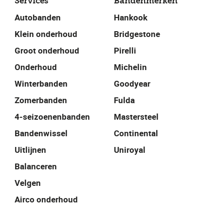
Services
Bandenmerken
Autobanden
Hankook
Klein onderhoud
Bridgestone
Groot onderhoud
Pirelli
Onderhoud
Michelin
Winterbanden
Goodyear
Zomerbanden
Fulda
4-seizoenenbanden
Mastersteel
Bandenwissel
Continental
Uitlijnen
Uniroyal
Balanceren
Velgen
Airco onderhoud