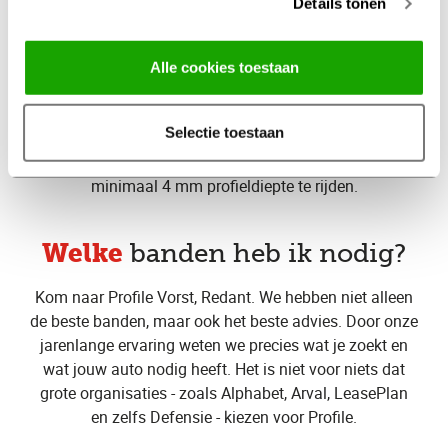
Details tonen
op tijd
Vervang je banden
bij Profile Vorst, Redant
Alle cookies toestaan
De wettelijke minimale
profieldiepte
van jouw
autobanden is 1,6mm. Wij adviseren voor een optimale
Selectie toestaan
veiligheid om je banden bij 2 mm profieldiepte te
vervangen. Voor winterbanden adviseren wij om met
minimaal 4 mm profieldiepte te rijden.
Welke
banden heb ik nodig?
Kom naar Profile Vorst, Redant. We hebben niet alleen
de beste banden, maar ook het beste advies. Door onze
jarenlange ervaring weten we precies wat je zoekt en
wat jouw auto nodig heeft. Het is niet voor niets dat
grote organisaties - zoals Alphabet, Arval, LeasePlan
en zelfs Defensie - kiezen voor Profile.