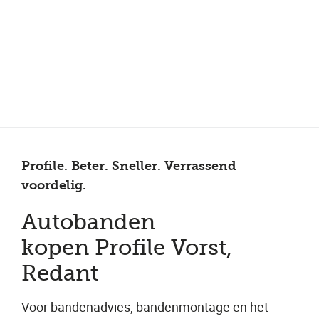
Meer dan 200 vestigingen in heel België en Nederland
Beoordeeld met een 4,7 op Trustpilot
Auto-onderhoud met fabrieksgarantie
Profile. Beter. Sneller. Verrassend
voordelig.
Autobanden
kopen Profile Vorst,
Redant
Voor bandenadvies, bandenmontage en het