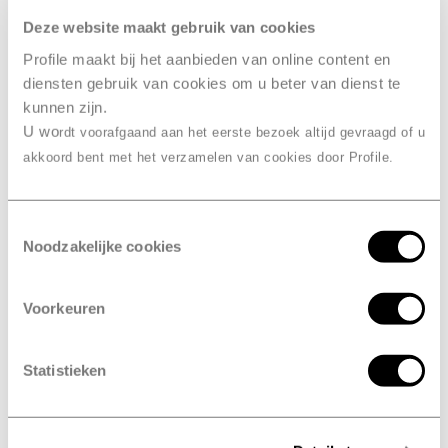
Deze website maakt gebruik van cookies
bandenwissel
Ook slim… je
Profile maakt bij het aanbieden van online content en
combineren
diensten gebruik van cookies om u beter van dienst te
met een
kunnen zijn.
onderhoudsbeurt bij Profile
U wo
rdt voorafgaand aan het eerste bezoek altijd gevraagd of u
Vorst, Redant
akkoord bent met het verzamelen van cookies door Profile.
Combineer je bandenwissel met een onderhoudsbeurt
of
APK
. Je hoeft dan maar één afspraak te maken in
Toestemmingsselectie
plaats van drie. En dan hoef je maar één keer naar
Noodzakelijke cookies
Profile Vorst, Redant te komen. Daarna is je auto
meteen in topconditie en kun je weer veilig de weg op.
Voorkeuren
Statistieken
Maak een onderhoudsbeurt afspraak