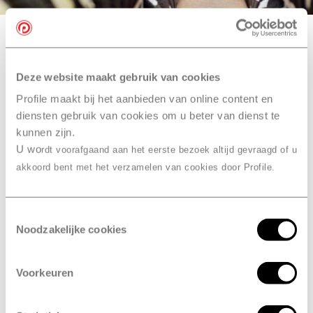
Onze bandenmerken
Deze website maakt gebruik van cookies
bandenwissel
Ook slim… je
Profile maakt bij het aanbieden van online content en
diensten gebruik van cookies om u beter van dienst te
combineren
met een
kunnen zijn.
onderhoudsbeurt bij Profile
U wo
rdt voorafgaand aan het eerste bezoek altijd gevraagd of u
Stadskanaal, Autoparcours
akkoord bent met het verzamelen van cookies door Profile.
Combineer je bandenwissel met een onderhoudsbeurt
of
APK
. Je hoeft dan maar één afspraak te maken in
Toestemmingsselectie
plaats van drie. En dan hoef je maar één keer naar
Noodzakelijke cookies
Profile Stadskanaal, Autoparcours te komen. Daarna is
je auto meteen in topconditie en kun je weer veilig de
Voorkeuren
weg op.