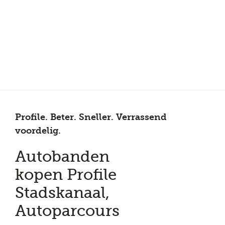
Meer dan 200 vestigingen in heel België en Nederland
Beoordeeld met een 4,7 op Trustpilot
Auto-onderhoud met fabrieksgarantie
Profile. Beter. Sneller. Verrassend
voordelig.
Autobanden
kopen Profile
Stadskanaal,
Autoparcours