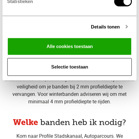
Statistieken
Maak een onderhoudsbeurt afspraak
Details tonen
op tijd
Vervang je banden
bij Profile Stadskanaal,
Alle cookies toestaan
Autoparcours
Selectie toestaan
De wettelijke minimale
profieldiepte
van jouw
autobanden is 1,6mm. Wij adviseren voor een optimale
veiligheid om je banden bij 2 mm profieldiepte te
vervangen. Voor winterbanden adviseren wij om met
minimaal 4 mm profieldiepte te rijden.
Welke
banden heb ik nodig?
Kom naar Profile Stadskanaal, Autoparcours. We