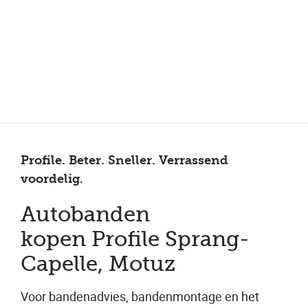
Meer dan 200 vestigingen in heel België en Nederland
Beoordeeld met een 4,7 op Trustpilot
Auto-onderhoud met fabrieksgarantie
Profile. Beter. Sneller. Verrassend
voordelig.
Autobanden
kopen Profile Sprang-
Capelle, Motuz
Voor bandenadvies, bandenmontage en het