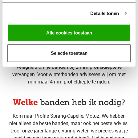
Details tonen
op tijd
Vervang je banden
bij Profile Sprang-Capelle,
Alle cookies toestaan
Motuz
De wettelijke minimale
profieldiepte
van jouw
Selectie toestaan
autobanden is 1,6mm. Wij adviseren voor een optimale
veiligheid om je banden bij 2 mm profieldiepte te
vervangen. Voor winterbanden adviseren wij om met
minimaal 4 mm profieldiepte te rijden.
Welke
banden heb ik nodig?
Kom naar Profile Sprang-Capelle, Motuz. We hebben
niet alleen de beste banden, maar ook het beste advies.
Door onze jarenlange ervaring weten we precies wat je
zoekt en wat jouw auto nodig heeft. Het is niet voor