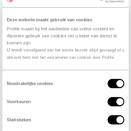
Onze bandenmerken
Deze website maakt gebruik van cookies
bandenwissel
Ook slim… je
Profile maakt bij het aanbieden van online content en
combineren
met een
diensten gebruik van cookies om u beter van dienst te
onderhoudsbeurt bij Profile
kunnen zijn.
Sprang-Capelle, Motuz
U wo
rdt voorafgaand aan het eerste bezoek altijd gevraagd of u
akkoord bent met het verzamelen van cookies door Profile.
Combineer je bandenwissel met een onderhoudsbeurt
of
APK
. Je hoeft dan maar één afspraak te maken in
plaats van drie. En dan hoef je maar één keer naar
Toestemmingsselectie
Noodzakelijke cookies
Profile Sprang-Capelle, Motuz te komen. Daarna is je
auto meteen in topconditie en kun je weer veilig de weg
op.
Voorkeuren
Statistieken
Maak een onderhoudsbeurt afspraak