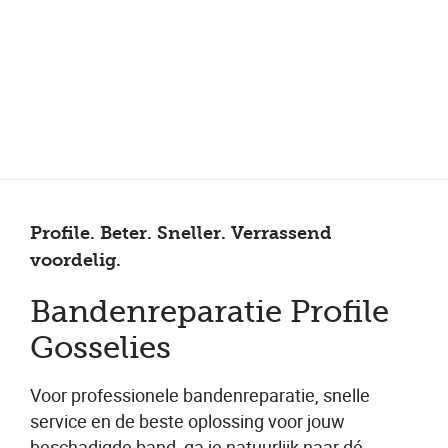
Meer dan 200 vestigingen in heel België en Nederland
Beoordeeld met een 4,7 op Trustpilot
Auto-onderhoud met fabrieksgarantie
Profile. Beter. Sneller. Verrassend
voordelig.
Bandenreparatie Profile
Gosselies
Voor professionele bandenreparatie, snelle
service en de beste oplossing voor jouw
beschadigde band, ga je natuurlijk naar dé