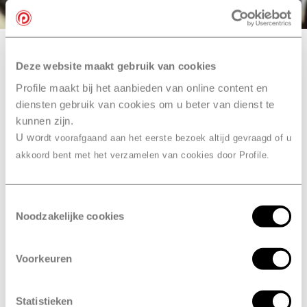
Onze bandenmerken
Deze website maakt gebruik van cookies
Profile maakt bij het aanbieden van online content en
diensten gebruik van cookies om u beter van dienst te
Ook slim… je
kunnen zijn.
bandenreparatie
U wo
rdt voorafgaand aan het eerste bezoek altijd gevraagd of u
combineren
met een
akkoord bent met het verzamelen van cookies door Profile.
onderhoudsbeurt bij Profile
Gosselies
Toestemmingsselectie
Noodzakelijke cookies
Laat je bandenreparatie uitvoeren in combinatie met
een onderhoudsbeurt. Zo bespaar je tijd en ben je in
Voorkeuren
één keer klaar. En dan hoef je maar één keer naar
Profile Gosselies te komen. Daarna kun je weer veilig
en zonder zorgen de weg op.
Statistieken