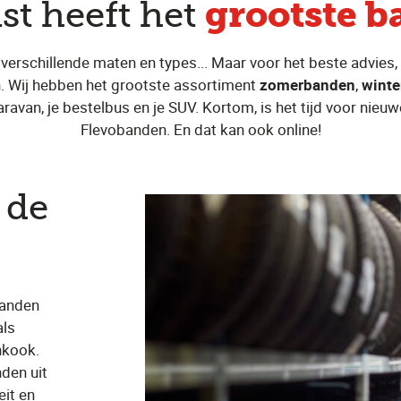
grootste 
st heeft het
 verschillende maten en types... Maar voor het beste advies, d
. Wij hebben het grootste assortiment
zomerbanden
,
wint
aravan, je bestelbus en je SUV. Kortom, is het tijd voor nieu
Flevobanden. En dat kan ook online!
 de
banden
als
nkook.
den uit
eit en