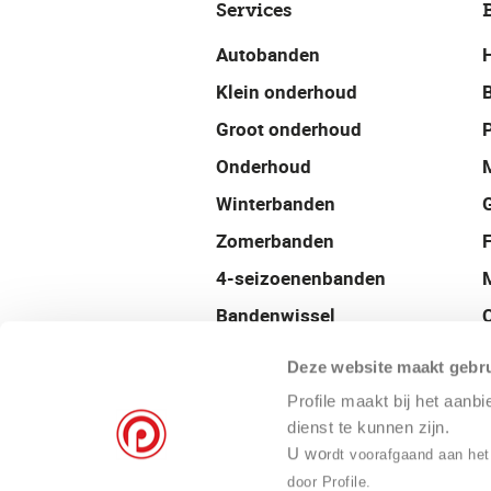
Services
Autobanden
Klein onderhoud
Groot onderhoud
P
Onderhoud
Winterbanden
Zomerbanden
4-seizoenenbanden
Bandenwissel
Uitlijnen
Deze website maakt gebru
Balanceren
Profile maakt bij het aanb
Velgen
dienst te kunnen zijn.
U wo
rdt voorafgaand aan het
Airco onderhoud
door Profile.