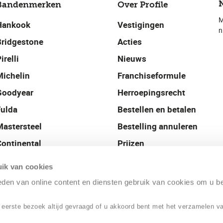
Bandenmerken
Over Profile
M
Hankook
Vestigingen
n
Bridgestone
Acties
irelli
Nieuws
Michelin
Franchiseformule
Goodyear
Herroepingsrecht
Fulda
Bestellen en betalen
Mastersteel
Bestelling annuleren
Continental
Prijzen
Uniroyal
Contact
ik van cookies
Profile Nederland
ieden van online content en diensten gebruik van cookies om u b
 eerste bezoek altijd gevraagd of u akkoord bent met het verzamelen v