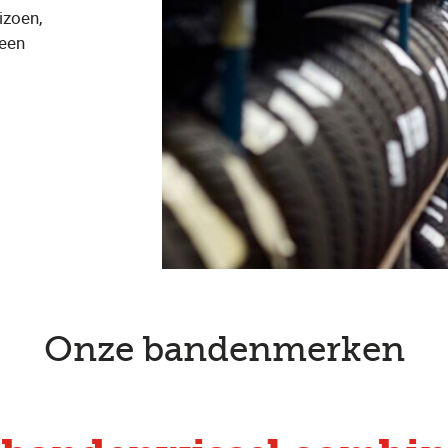
izoen,
 een
Onze bandenmerken