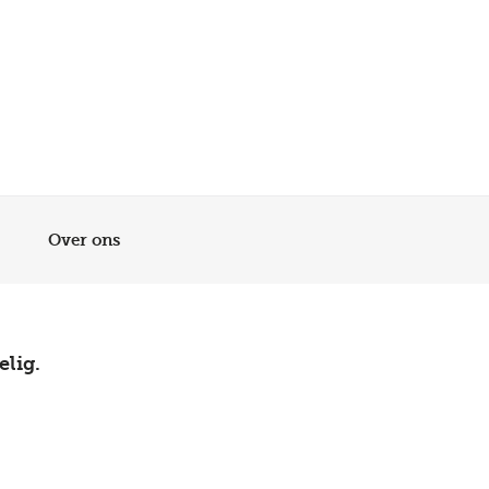
Meer dan 200 vestigingen in heel België en Nederland
Beoordeeld met een 4,7 op Trustpilot
Auto-onderhoud met fabrieksgarantie
Over ons
elig.