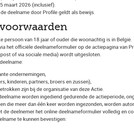
 maart 2026 (inclusief).
de deelname door Profile geldt als bewijs.
evoorwaarden
ke persoon van 18 jaar of ouder die woonachtig is in België.
via het officiële deelnameformulier op de actiepagina van Pro
post of via sociale media) wordt uitgesloten.
 deelname:
ante ondernemingen,
s, kinderen, partners, broers en zussen),
rokken zijn bij de organisatie van deze Actie.
 deelname worden ingediend gedurende de actieperiode, on
n die meer dan één keer worden ingezonden, worden autom
 de deelnemer het online deelnameformulier volledig en corr
eelname te kunnen bevestigen: