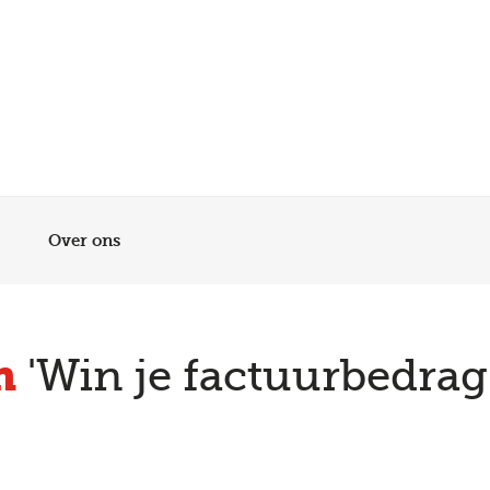
Meer dan 200 vestigingen in heel België en Nederland
Beoordeeld met een 4,7 op Trustpilot
Auto-onderhoud met fabrieksgarantie
Over ons
en
'Win je factuurbedrag