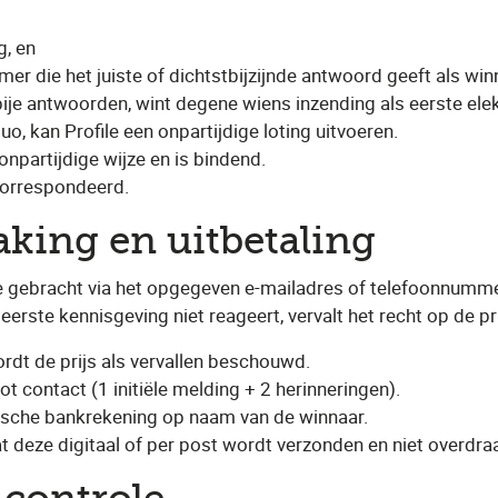
g, en
mer die het juiste of dichtstbijzijnde antwoord geeft als wi
bije antwoorden, wint degene wiens inzending als eerste el
o, kan Profile een onpartijdige loting uitvoeren.
npartijdige wijze en is bindend.
ecorrespondeerd.
king en uitbetaling
 gebracht via het opgegeven e-mailadres of telefoonnumme
eerste kennisgeving niet reageert, vervalt het recht op de pri
ordt de prijs als vervallen beschouwd.
tot contact (1 initiële melding + 2 herinneringen).
gische bankrekening op naam van de winnaar.
 deze digitaal of per post wordt verzonden en niet overdraa