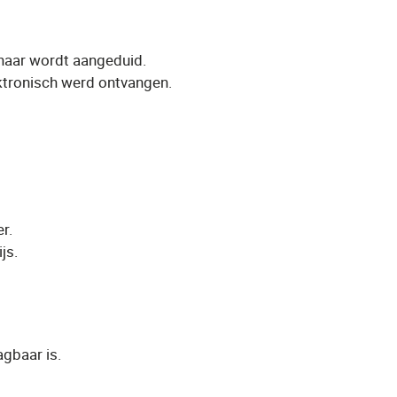
nnaar wordt aangeduid.
ektronisch werd ontvangen.
r.
js.
gbaar is.