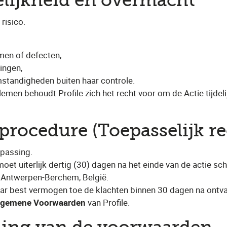
elijkheid en overmacht
risico.
men of defecten,
dingen,
mstandigheden buiten haar controle.
emen behoudt Profile zich het recht voor om de Actie tijdeli
procedure (Toepasselijk re
epassing.
et uiterlijk dertig (30) dagen na het einde van de actie schr
0 Antwerpen-Berchem, België.
r naar best vermogen toe de klachten binnen 30 dagen na ontv
lgemene Voorwaarden
van Profile.