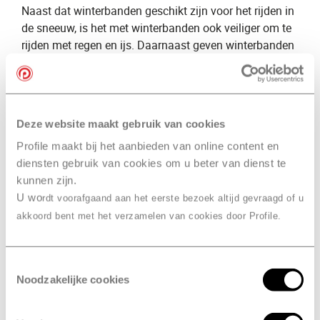
Naast dat winterbanden geschikt zijn voor het rijden in
de sneeuw, is het met winterbanden ook veiliger om te
rijden met regen en ijs. Daarnaast geven winterbanden
meer grip dan ​
zomerbanden
​ doordat het profiel van de
band dieper ligt.
Naast onze kennis over winterbanden, bieden wij ook
een groot aanbod aan winterbanden voor de verkoop.
Deze website maakt gebruik van cookies
Wil je ​
winterbanden kopen
​? Dan voorzien wij van
Profile maakt bij het aanbieden van online content en
Profile Woudenberg, DBS
,
​ je graag van een uitgebreid
diensten gebruik van cookies om u beter van dienst te
advies. Wij selecteren graag de ​
beste winterbanden
kunnen zijn.
voor jou en je auto.
U wo
rdt voorafgaand aan het eerste bezoek altijd gevraagd of u
akkoord bent met het verzamelen van cookies door Profile.
Verschil groot en klein
onderhoud
Toestemmingsselectie
Klein onderhoud
Noodzakelijke cookies
Bij een
​klein onderhoud
​ kijken onze specialisten naar
meer dan 25 punten. Zij controleren onder andere de