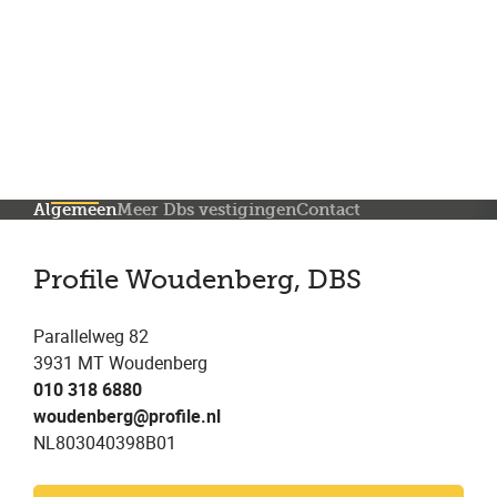
Meer dan 200 vestigingen in heel België en Nederland
Beoordeeld met een 4,7 op Trustpilot
Auto-onderhoud met fabrieksgarantie
Algemeen
Meer Dbs vestigingen
Contact
Profile Woudenberg, DBS
Parallelweg 82
3931 MT Woudenberg
010 318 6880
woudenberg@profile.nl
NL803040398B01