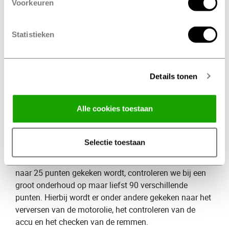
Voorkeuren
banden, verlichting, remblokken en het uitlaatsysteem.
Na een klein onderhoud is je auto weer startklaar om
veilig de weg op te kunnen.
Statistieken
Wat kost een klein onderhoud
​?
De kosten verschillen per merk en autotype. Bij het
Details tonen
maken van een afspraak wordt er door onze Profile
specialisten altijd een prijsopgave gemaakt. Hierdoor
weet je precies waar je aan toe bent!
Alle cookies toestaan
Groot onderhoud
Selectie toestaan
Naast een klein onderhoud bieden wij ook ​
groot onderhoud
​. Waarbij er bij een klein onderhoud
naar 25 punten gekeken wordt, controleren we bij een
groot onderhoud op maar liefst 90 verschillende
punten. Hierbij wordt er onder andere gekeken naar het
verversen van de motorolie, het controleren van de
accu en het checken van de remmen.