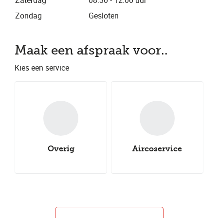
Zaterdag
08.30 - 12.00 uur
Zondag
Gesloten
Maak een afspraak voor..
Kies een service
Overig
Aircoservice
Nieuwe all-
Onderhoudsbeurt
Nieuwe winterbanden
Aircoservice
Nieuwe zomerbanden
Autocheck
seasonbanden
Caravancheck
Uitlijnen
Groot onderhoud
Klein onderhoud