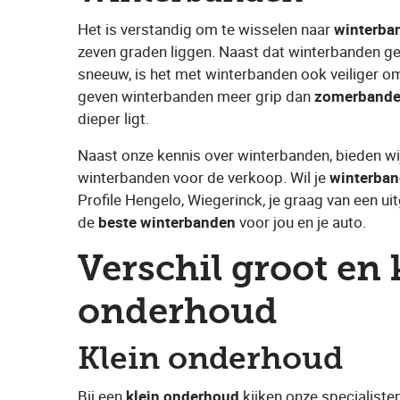
Het is verstandig om te wisselen naar ​
winterba
zeven graden liggen. Naast dat winterbanden gesc
sneeuw, is het met winterbanden ook veiliger om
geven winterbanden meer grip dan ​
zomerband
dieper ligt.
Naast onze kennis over winterbanden, bieden w
winterbanden voor de verkoop. Wil je ​
winterba
Profile Hengelo, Wiegerinck
,
​ je graag van een u
de ​
beste winterbanden
​ voor jou en je auto.
Verschil groot en 
onderhoud
Klein onderhoud
Bij een
​klein onderhoud
​ kijken onze specialist