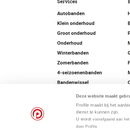
Services
Autobanden
Klein onderhoud
Groot onderhoud
P
Onderhoud
Winterbanden
Zomerbanden
4-seizoenenbanden
Bandenwissel
Uitlijnen
Deze website maakt gebru
Balanceren
Profile maakt bij het aanb
Velgen
dienst te kunnen zijn.
U wo
rdt voorafgaand aan het
Airco onderhoud
door Profile.