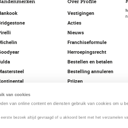
Bandenmerken
Over Profile
M
Hankook
Vestigingen
n
Bridgestone
Acties
irelli
Nieuws
Michelin
Franchiseformule
Goodyear
Herroepingsrecht
Fulda
Bestellen en betalen
Mastersteel
Bestelling annuleren
Continental
Prijzen
Uniroyal
Contact
ik van cookies
Profile Nederland
ieden van online content en diensten gebruik van cookies om u b
 eerste bezoek altijd gevraagd of u akkoord bent met het verzamelen v