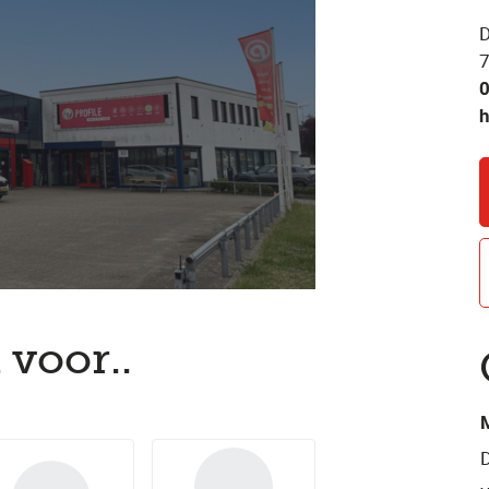
D
h
 voor..