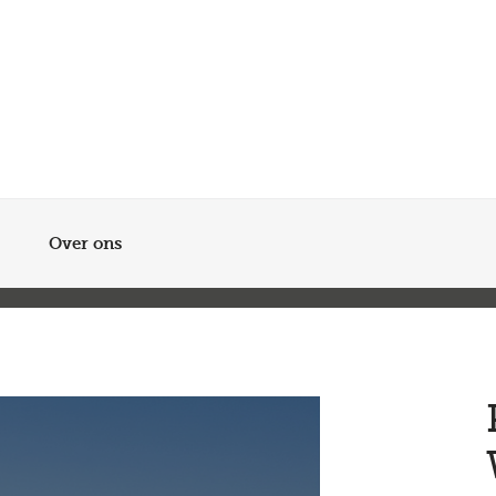
Meer dan 200 vestigingen in heel België en Nederland
Beoordeeld met een 4,7 op Trustpilot
Auto-onderhoud met fabrieksgarantie
Over ons