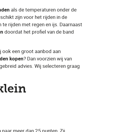
nden
​ als de temperaturen onder de
hikt zijn voor het rijden in de
 te rijden met regen en ijs. Daarnaast
en
​ doordat het profiel van de band
ij ook een groot aanbod aan
nden kopen
​? Dan voorzien wij van
itgebreid advies. Wij selecteren graag
klein
en naar meer dan 25 punten. Zij