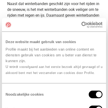
Naast dat winterbanden geschikt zijn voor het rijden in
de sneeuw, is het met winterbanden ook veiliger om te
rijden met regen en ijs. Daarnaast geven winterbanden
meer grip dan ​
zomerbanden
​ doordat het profiel van de
band dieper ligt.
Naast onze kennis over winterbanden, bieden wij ook
een groot aanbod aan winterbanden voor de verkoop.
Deze website maakt gebruik van cookies
Wil je ​
winterbanden kopen
​? Dan voorzien wij van
Profile maakt bij het aanbieden van online content en
Profile Dordrecht, DBS
,
​ je graag van een uitgebreid
diensten gebruik van cookies om u beter van dienst te
advies. Wij selecteren graag de ​
beste winterbanden
kunnen zijn.
voor jou en je auto.
U wo
rdt voorafgaand aan het eerste bezoek altijd gevraagd of u
akkoord bent met het verzamelen van cookies door Profile.
Verschil groot en klein
onderhoud
Toestemmingsselectie
Klein onderhoud
Noodzakelijke cookies
Bij een
​klein onderhoud
​ kijken onze specialisten naar
meer dan 25 punten. Zij controleren onder andere de