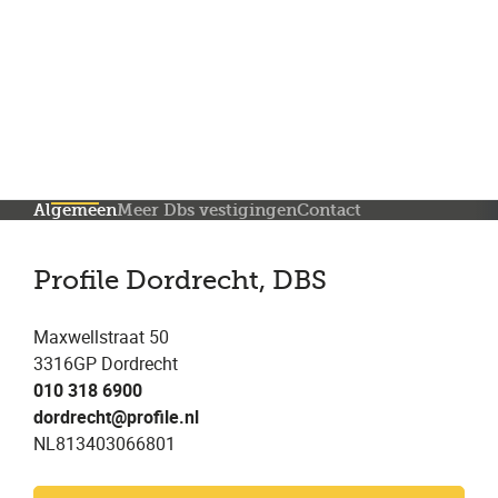
Meer dan 200 vestigingen in heel België en Nederland
Beoordeeld met een 4,7 op Trustpilot
Auto-onderhoud met fabrieksgarantie
Algemeen
Meer Dbs vestigingen
Contact
Profile Dordrecht, DBS
Maxwellstraat 50
3316GP Dordrecht
010 318 6900
dordrecht@profile.nl
NL813403066801