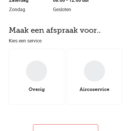
Zaterdag
08.00 - 12.00 uur
Zondag
Gesloten
Maak een afspraak voor..
Kies een service
Overig
Aircoservice
Nieuwe all-
Onderhoudsbeurt
Nieuwe winterbanden
Aircoservice
Nieuwe zomerbanden
Autocheck
seasonbanden
Uitlijnen
Groot onderhoud
Klein onderhoud
Bandenwissel