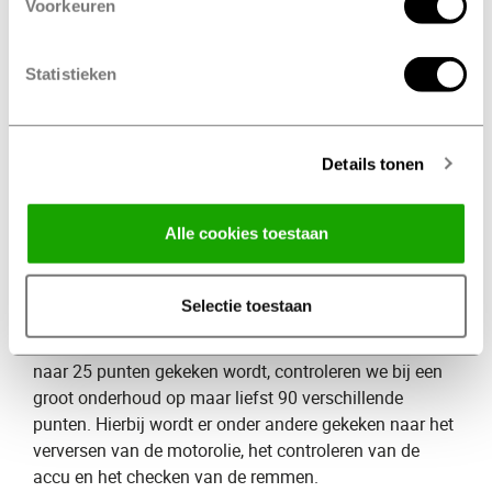
Voorkeuren
banden, verlichting, remblokken en het uitlaatsysteem.
Na een klein onderhoud is je auto weer startklaar om
veilig de weg op te kunnen.
Statistieken
Wat kost een klein onderhoud
​?
De kosten verschillen per merk en autotype. Bij het
Details tonen
maken van een afspraak wordt er door onze Profile
specialisten altijd een prijsopgave gemaakt. Hierdoor
weet je precies waar je aan toe bent!
Alle cookies toestaan
Groot onderhoud
Selectie toestaan
Naast een klein onderhoud bieden wij ook ​
groot onderhoud
​. Waarbij er bij een klein onderhoud
naar 25 punten gekeken wordt, controleren we bij een
groot onderhoud op maar liefst 90 verschillende
punten. Hierbij wordt er onder andere gekeken naar het
verversen van de motorolie, het controleren van de
accu en het checken van de remmen.