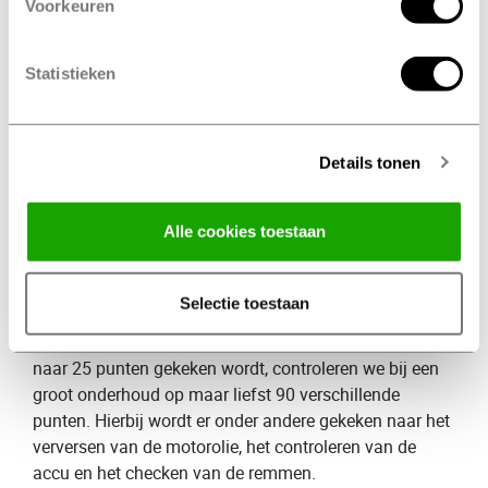
Voorkeuren
banden, verlichting, remblokken en het uitlaatsysteem.
Na een klein onderhoud is je auto weer startklaar om
veilig de weg op te kunnen.
Statistieken
Wat kost een klein onderhoud
​?
De kosten verschillen per merk en autotype. Bij het
Details tonen
maken van een afspraak wordt er door onze Profile
specialisten altijd een prijsopgave gemaakt. Hierdoor
weet je precies waar je aan toe bent!
Alle cookies toestaan
Groot onderhoud
Selectie toestaan
Naast een klein onderhoud bieden wij ook ​
groot onderhoud
​. Waarbij er bij een klein onderhoud
naar 25 punten gekeken wordt, controleren we bij een
groot onderhoud op maar liefst 90 verschillende
punten. Hierbij wordt er onder andere gekeken naar het
verversen van de motorolie, het controleren van de
accu en het checken van de remmen.