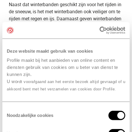
Naast dat winterbanden geschikt zijn voor het rijden in
de sneeuw, is het met winterbanden ook veiliger om te
rijden met regen en ijs. Daarnaast geven winterbanden
meer grip dan ​
zomerbanden
​ doordat het profiel van de
band dieper ligt.
Naast onze kennis over winterbanden, bieden wij ook
een groot aanbod aan winterbanden voor de verkoop.
Deze website maakt gebruik van cookies
Wil je ​
winterbanden kopen
​? Dan voorzien wij van
Profile maakt bij het aanbieden van online content en
Profile Alkmaar, Kossen
,
​ je graag van een uitgebreid
diensten gebruik van cookies om u beter van dienst te
advies. Wij selecteren graag de ​
beste winterbanden
kunnen zijn.
voor jou en je auto.
U wo
rdt voorafgaand aan het eerste bezoek altijd gevraagd of u
akkoord bent met het verzamelen van cookies door Profile.
Verschil groot en klein
onderhoud
Toestemmingsselectie
Klein onderhoud
Noodzakelijke cookies
Bij een
​klein onderhoud
​ kijken onze specialisten naar
meer dan 25 punten. Zij controleren onder andere de