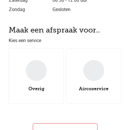
Zaterdag
08.30 - 12.00 uur
Zondag
Gesloten
Maak een afspraak voor..
Kies een service
Overig
Aircoservice
Nieuwe all-
Onderhoudsbeurt
Nieuwe winterbanden
Aircoservice
Nieuwe zomerbanden
Autocheck
seasonbanden
Caravancheck
Uitlijnen
Groot onderhoud
Klein onderhoud