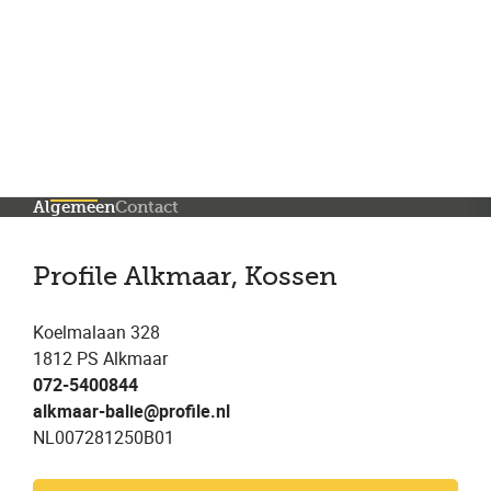
Meer dan 200 vestigingen in heel België en Nederland
Beoordeeld met een 4,7 op Trustpilot
Auto-onderhoud met fabrieksgarantie
Algemeen
Contact
Profile Alkmaar, Kossen
Koelmalaan 328
1812 PS Alkmaar
072-5400844
alkmaar-balie@profile.nl
NL007281250B01