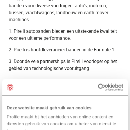
banden voor diverse voertuigen: auto’s, motoren,
bussen, vrachtwagens, landbouw en earth mover
machines.
1. Pirelli autobanden bieden een uitstekende kwaliteit
voor een ultieme performance.
2. Pirelli is hoofdleverancier banden in de Formule 1.
3. Door de vele partnerships is Pirelli voorloper op het
gebied van technologische vooruitgang.
Pirelli winterbanden en
zomerbanden – een korte
introductie Pirelli banden
Deze website maakt gebruik van cookies
Profile maakt bij het aanbieden van online content en
Het Pirelli racing team behaalde zijn allereerste
diensten gebruik van cookies om u beter van dienst te
overwinning in de mottorrace Peking-Parijs in 1907.