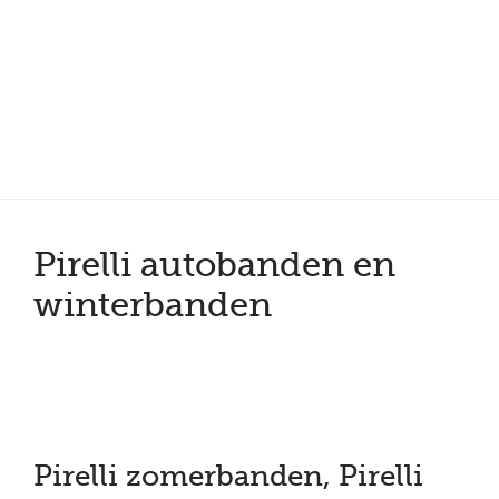
Meer dan 200 vestigingen in heel België en Nederland
Beoordeeld met een 4,7 op Trustpilot
Auto-onderhoud met fabrieksgarantie
Pirelli autobanden en
winterbanden
Pirelli zomerbanden, Pirelli