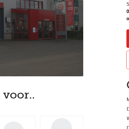
5
o
 voor..