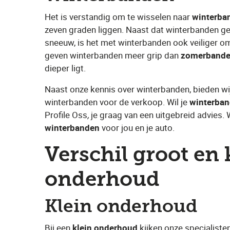
Het is verstandig om te wisselen naar ​
winterba
zeven graden liggen. Naast dat winterbanden gesc
sneeuw, is het met winterbanden ook veiliger om
geven winterbanden meer grip dan ​
zomerband
dieper ligt.
Naast onze kennis over winterbanden, bieden w
winterbanden voor de verkoop. Wil je ​
winterba
Profile Oss
,
​ je graag van een uitgebreid advies. 
winterbanden
​ voor jou en je auto.
Verschil groot en 
onderhoud
Klein onderhoud
Bij een
​klein onderhoud
​ kijken onze specialist