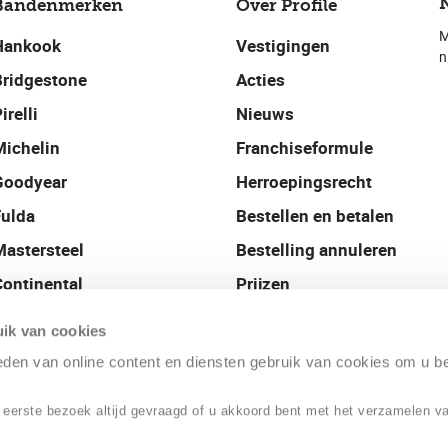
Bandenmerken
Over Profile
M
Hankook
Vestigingen
n
Bridgestone
Acties
irelli
Nieuws
Michelin
Franchiseformule
Goodyear
Herroepingsrecht
Fulda
Bestellen en betalen
Mastersteel
Bestelling annuleren
Continental
Prijzen
Uniroyal
Contact
ik van cookies
Profile Nederland
ieden van online content en diensten gebruik van cookies om u b
 eerste bezoek altijd gevraagd of u akkoord bent met het verzamelen v