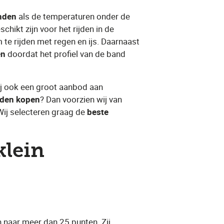
nden
​ als de temperaturen onder de
hikt zijn voor het rijden in de
 te rijden met regen en ijs. Daarnaast
en
​ doordat het profiel van de band
ij ook een groot aanbod aan
nden kopen
​? Dan voorzien wij van
Wij selecteren graag de ​
beste
klein
en naar meer dan 25 punten. Zij