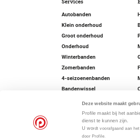
Services
Autobanden
Klein onderhoud
Groot onderhoud
P
Onderhoud
Winterbanden
Zomerbanden
4-seizoenenbanden
Bandenwissel
Uitlijnen
Deze website maakt gebru
Balanceren
Profile maakt bij het aanb
Velgen
dienst te kunnen zijn.
U wo
rdt voorafgaand aan het
Airco onderhoud
door Profile.