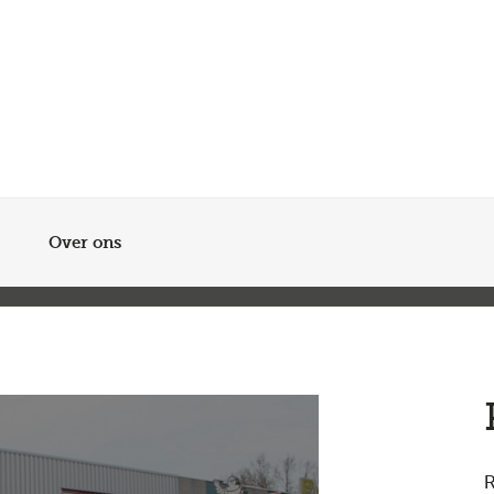
Meer dan 200 vestigingen in heel België en Nederland
Beoordeeld met een 4,7 op Trustpilot
Auto-onderhoud met fabrieksgarantie
Over ons
R