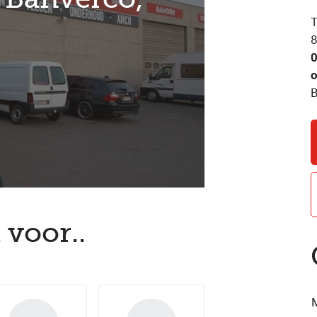
T
0
o
B
 voor..