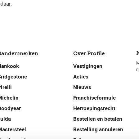
klaar.
Bandenmerken
Over Profile
M
Hankook
Vestigingen
n
Bridgestone
Acties
irelli
Nieuws
Michelin
Franchiseformule
Goodyear
Herroepingsrecht
Fulda
Bestellen en betalen
Mastersteel
Bestelling annuleren