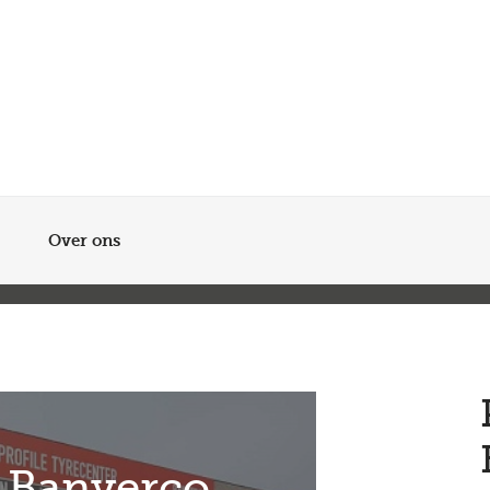
Meer dan 200 vestigingen in heel België en Nederland
Beoordeeld met een 4,7 op Trustpilot
Auto-onderhoud met fabrieksgarantie
Over ons
e Banverco,