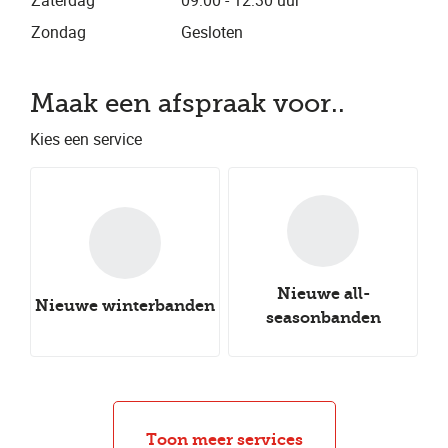
Zaterdag
09:00 - 12:30 uur
Zondag
Gesloten
Maak een afspraak voor..
Kies een service
Nieuwe all-
Nieuwe winterbanden
seasonbanden
Nieuwe zomerbanden
Autocheck
Uitlijnen
Bandenwissel
Bandenreparatie
Toon meer services