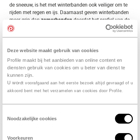
de sneeuw, is het met winterbanden ook veiliger om te
rijden met regen en ijs. Daarnaast geven winterbanden
meer grip dan ​
zomerbanden
​ doordat het profiel van de
band dieper ligt.
Naast onze kennis over winterbanden, bieden wij ook
een groot aanbod aan winterbanden voor de verkoop.
Deze website maakt gebruik van cookies
Wil je ​
winterbanden kopen
​? Dan voorzien wij van
Profile maakt bij het aanbieden van online content en
Profile Jambes
,
​ je graag van een uitgebreid advies. Wij
diensten gebruik van cookies om u beter van dienst te
selecteren graag de ​
beste winterbanden
​ voor jou en je
kunnen zijn.
auto.
U wo
rdt voorafgaand aan het eerste bezoek altijd gevraagd of u
Verschil groot en klein
akkoord bent met het verzamelen van cookies door Profile.
onderhoud
Klein onderhoud
Toestemmingsselectie
Noodzakelijke cookies
Bij een
​klein onderhoud
​ kijken onze specialisten naar
meer dan 25 punten. Zij controleren onder andere de
banden, verlichting, remblokken en het uitlaatsysteem.
Voorkeuren