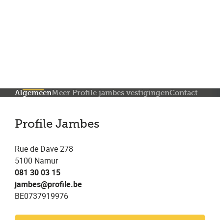
Meer dan 200 vestigingen in heel België en Nederland
Beoordeeld met een 4,7 op Trustpilot
Auto-onderhoud met fabrieksgarantie
Algemeen
Meer Profile jambes vestigingen
Contact
Profile Jambes
Rue de Dave 278
5100 Namur
081 30 03 15
jambes@profile.be
BE0737919976