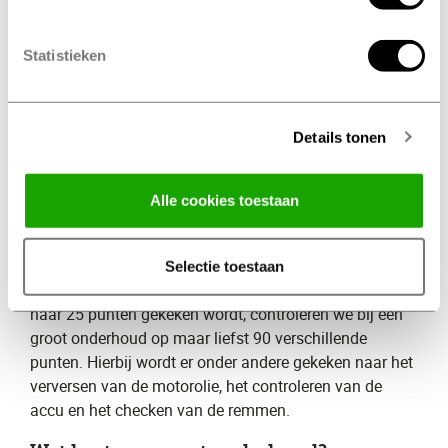
Na een klein onderhoud is je auto weer startklaar om
veilig de weg op te kunnen.
Statistieken
Wat kost een klein onderhoud
​?
De kosten verschillen per merk en autotype. Bij het
Details tonen
maken van een afspraak wordt er door onze Profile
specialisten altijd een prijsopgave gemaakt. Hierdoor
weet je precies waar je aan toe bent!
Alle cookies toestaan
Groot onderhoud
Naast een klein onderhoud bieden wij ook ​
Selectie toestaan
groot onderhoud
​. Waarbij er bij een klein onderhoud
naar 25 punten gekeken wordt, controleren we bij een
groot onderhoud op maar liefst 90 verschillende
punten. Hierbij wordt er onder andere gekeken naar het
verversen van de motorolie, het controleren van de
accu en het checken van de remmen.