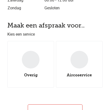
Zaterdag
08.00 - 12.00 uur
Zondag
Gesloten
Maak een afspraak voor..
Kies een service
Overig
Aircoservice
Nieuwe all-
Onderhoudsbeurt
Nieuwe winterbanden
Aircoservice
Nieuwe zomerbanden
Autocheck
seasonbanden
Caravancheck
Uitlijnen
Groot onderhoud
Klein onderhoud