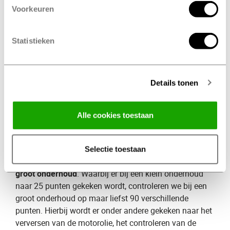
meer dan 25 punten. Zij controleren onder andere de
Voorkeuren
banden, verlichting, remblokken en het uitlaatsysteem.
Na een klein onderhoud is je auto weer startklaar om
Statistieken
veilig de weg op te kunnen.
Wat kost een klein onderhoud
​?
Details tonen
De kosten verschillen per merk en autotype. Bij het
maken van een afspraak wordt er door onze Profile
specialisten altijd een prijsopgave gemaakt. Hierdoor
Alle cookies toestaan
weet je precies waar je aan toe bent!
Groot onderhoud
Selectie toestaan
Naast een klein onderhoud bieden wij ook ​
groot onderhoud
​. Waarbij er bij een klein onderhoud
naar 25 punten gekeken wordt, controleren we bij een
groot onderhoud op maar liefst 90 verschillende
punten. Hierbij wordt er onder andere gekeken naar het
verversen van de motorolie, het controleren van de