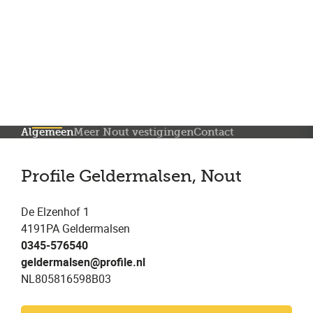
Meer dan 200 vestigingen in heel België en Nederland
Beoordeeld met een 4,7 op Trustpilot
Auto-onderhoud met fabrieksgarantie
Algemeen
Meer Nout vestigingen
Contact
Profile Geldermalsen, Nout
De Elzenhof 1
4191PA Geldermalsen
0345-576540
geldermalsen@profile.nl
NL805816598B03