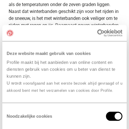
als de temperaturen onder de zeven graden liggen.
Naast dat winterbanden geschikt zijn voor het rijden in
de sneeuw, is het met winterbanden ook veiliger om te
rijden met regen en ijs. Daarnaast geven winterbanden
meer grip dan ​
zomerbanden
​ doordat het profiel van de
band dieper ligt.
Naast onze kennis over winterbanden, bieden wij ook
Deze website maakt gebruik van cookies
een groot aanbod aan winterbanden voor de verkoop.
Profile maakt bij het aanbieden van online content en
Wil je ​
winterbanden kopen
​? Dan voorzien wij van
diensten gebruik van cookies om u beter van dienst te
Profile Geldermalsen, Nout
,
​ je graag van een uitgebreid
kunnen zijn.
advies. Wij selecteren graag de ​
beste winterbanden
U wo
rdt voorafgaand aan het eerste bezoek altijd gevraagd of u
voor jou en je auto.
akkoord bent met het verzamelen van cookies door Profile.
Verschil groot en klein
onderhoud
Toestemmingsselectie
Klein onderhoud
Noodzakelijke cookies
Bij een
​klein onderhoud
​ kijken onze specialisten naar