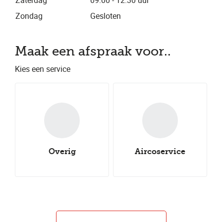
Zaterdag
09.00 - 12.30 uur
Zondag
Gesloten
Maak een afspraak voor..
Kies een service
Overig
Aircoservice
Nieuwe all-
Onderhoudsbeurt
Nieuwe winterbanden
Aircoservice
Nieuwe zomerbanden
Autocheck
seasonbanden
Caravancheck
Uitlijnen
Groot onderhoud
Klein onderhoud