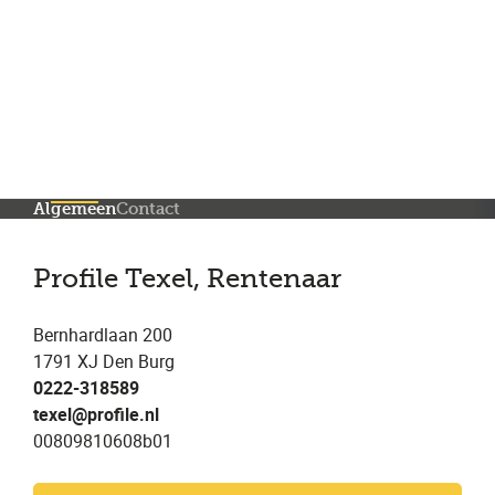
Meer dan 200 vestigingen in heel België en Nederland
Beoordeeld met een 4,7 op Trustpilot
Auto-onderhoud met fabrieksgarantie
Algemeen
Contact
Profile Texel, Rentenaar
Bernhardlaan 200
1791 XJ Den Burg
0222-318589
texel@profile.nl
00809810608b01