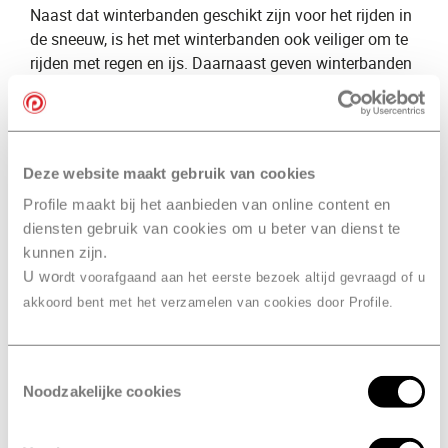
Naast dat winterbanden geschikt zijn voor het rijden in
de sneeuw, is het met winterbanden ook veiliger om te
rijden met regen en ijs. Daarnaast geven winterbanden
meer grip dan ​
zomerbanden
​ doordat het profiel van de
band dieper ligt.
Naast onze kennis over winterbanden, bieden wij ook
een groot aanbod aan winterbanden voor de verkoop.
Deze website maakt gebruik van cookies
Wil je ​
winterbanden kopen
​? Dan voorzien wij van
Profile maakt bij het aanbieden van online content en
Profile Texel, Rentenaar
,
​ je graag van een uitgebreid
diensten gebruik van cookies om u beter van dienst te
advies. Wij selecteren graag de ​
beste winterbanden
kunnen zijn.
voor jou en je auto.
U wo
rdt voorafgaand aan het eerste bezoek altijd gevraagd of u
akkoord bent met het verzamelen van cookies door Profile.
Verschil groot en klein
onderhoud
Toestemmingsselectie
Klein onderhoud
Noodzakelijke cookies
Bij een
​klein onderhoud
​ kijken onze specialisten naar
meer dan 25 punten. Zij controleren onder andere de