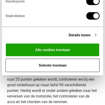
Voorkeuren
banden, verlichting, remblokken en het uitlaatsysteem.
Na een klein onderhoud is je auto weer startklaar om
veilig de weg op te kunnen.
Statistieken
Wat kost een klein onderhoud
​?
De kosten verschillen per merk en autotype. Bij het
Details tonen
maken van een afspraak wordt er door onze Profile
specialisten altijd een prijsopgave gemaakt. Hierdoor
weet je precies waar je aan toe bent!
Alle cookies toestaan
Groot onderhoud
Selectie toestaan
Naast een klein onderhoud bieden wij ook ​
groot onderhoud
​. Waarbij er bij een klein onderhoud
naar 25 punten gekeken wordt, controleren we bij een
groot onderhoud op maar liefst 90 verschillende
punten. Hierbij wordt er onder andere gekeken naar het
verversen van de motorolie, het controleren van de
accu en het checken van de remmen.