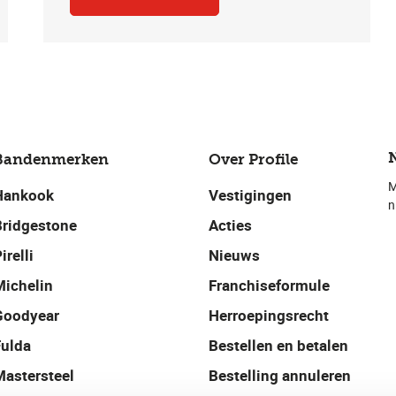
Bandenmerken
Over Profile
M
Hankook
Vestigingen
n
Bridgestone
Acties
irelli
Nieuws
Michelin
Franchiseformule
Goodyear
Herroepingsrecht
Fulda
Bestellen en betalen
Mastersteel
Bestelling annuleren