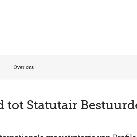
Meer dan 200 vestigingen in heel België en Nederland
Beoordeeld met een 4,7 op Trustpilot
Auto-onderhoud met fabrieksgarantie
Over ons
t Statutair Bestuurder