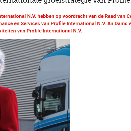
rnationale groeistrategie van Profile
nternational N.V. hebben op voordracht van de Raad van 
nance en Services van Profile International N.V. An Dams 
teiten van Profile International N.V.