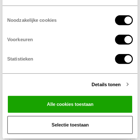
Plaats*
Toestemmingsselectie
Noodzakelijke cookies
E-mail**
Voorkeuren
Statistieken
Telefoonnummer
Details tonen
IBAN-rekeningnummer*
Alle cookies toestaan
Selectie toestaan