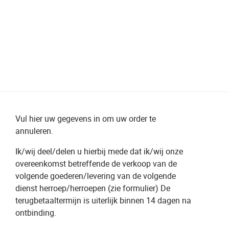
Meer dan 200 vestigingen in heel België en Nederland
Beoordeeld met een 4,7 op Trustpilot
Auto-onderhoud met fabrieksgarantie
Vul hier uw gegevens in om uw order te
annuleren.
Ik/wij deel/delen u hierbij mede dat ik/wij onze
overeenkomst betreffende de verkoop van de
volgende goederen/levering van de volgende
dienst herroep/herroepen (zie formulier) De
terugbetaaltermijn is uiterlijk binnen 14 dagen na
ontbinding.