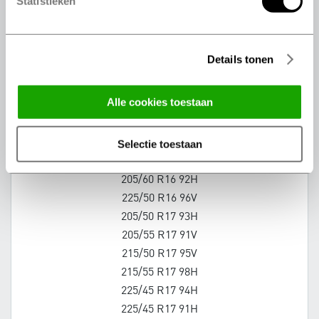
Statistieken
265/40 R20 104V
275/30 R20 97W
285/35 R20 104W
Details tonen
295/30 R20 101W
295/30 R20 97V
alle cookies toestaan
305/30 R20 103W
325/30 R20 106W
205/55 R16 94V
selectie toestaan
205/55 R16 94V
205/60 R16 92H
225/50 R16 96V
205/50 R17 93H
205/55 R17 91V
215/50 R17 95V
215/55 R17 98H
225/45 R17 94H
225/45 R17 91H