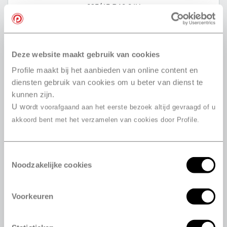
235/45 R18 94V
255/40 R18 95H
295/35 R18 99V
235/40 R19 96V
Deze website maakt gebruik van cookies
235/40 R19 92V
Profile maakt bij het aanbieden van online content en
255/35 R19 96V
diensten gebruik van cookies om u beter van dienst te
255/45 R19 100V
kunnen zijn.
275/35 R19 100W
U wo
rdt voorafgaand aan het eerste bezoek altijd gevraagd of u
275/40 R19 105V
akkoord bent met het verzamelen van cookies door Profile.
285/40 R19 103V
295/30 R19 100V
235/35 R20 92W
Toestemmingsselectie
Noodzakelijke cookies
245/40 R20 99V
255/35 R20 97W
Voorkeuren
255/40 R20 101V
255/40 R20 97W
265/35 R20 99V