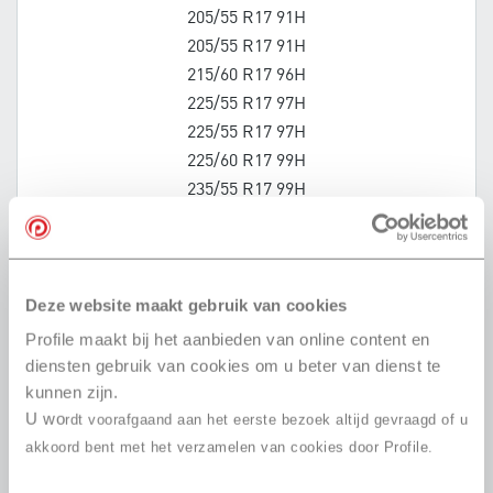
205/55 R17 91H
205/55 R17 91H
215/60 R17 96H
225/55 R17 97H
225/55 R17 97H
225/60 R17 99H
235/55 R17 99H
245/55 R17 102V
215/45 R18 93V
225/40 R18 92V
Deze website maakt gebruik van cookies
235/40 R18 91V
235/40 R18 91V
Profile maakt bij het aanbieden van online content en
235/45 R18 98V
diensten gebruik van cookies om u beter van dienst te
235/45 R18 94V
kunnen zijn.
U wo
255/40 R18 95H
rdt voorafgaand aan het eerste bezoek altijd gevraagd of u
akkoord bent met het verzamelen van cookies door Profile.
295/35 R18 99V
235/40 R19 96V