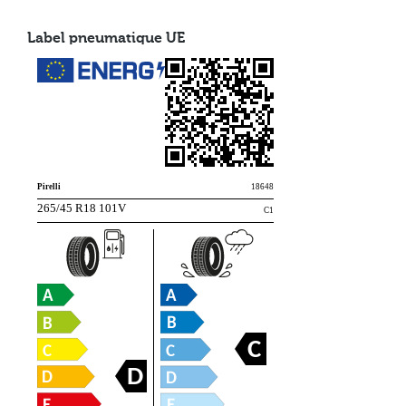
Label pneumatique UE
Pirelli
18648
265/45 R18 101V
C1
C
D