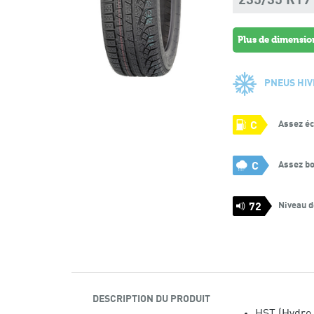
235/35 R19
plus de dimensi
PNEUS HIV
Assez é
C
Assez bo
C
Niveau d
72
DESCRIPTION DU PRODUIT
HST (Hydro S