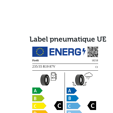
Label pneumatique UE
Pirelli
18218
235/35 R19 87V
C1
C
C