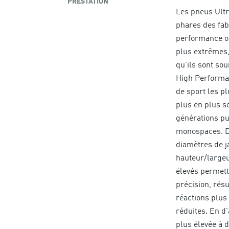
PRESTATION
Les pneus Ultr
phares des fab
performance op
plus extrêmes,
qu’ils sont so
High Performan
de sport les p
plus en plus s
générations pu
monospaces. De
diamètres de j
hauteur/largeu
élevés permett
précision, rés
réactions plus
réduites. En d
plus élevée à 