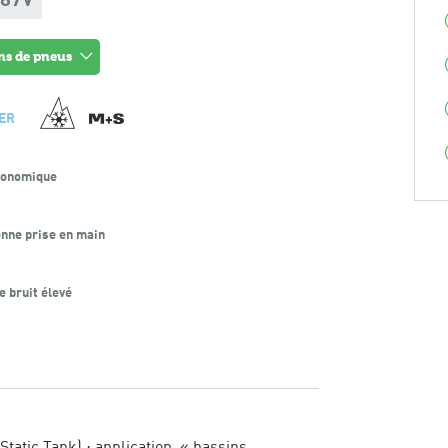
 87V
ons de pneus
ER
conomique
nne prise en main
e bruit élevé
tatic Tank) ; application, « bassins