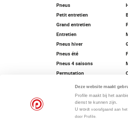
Pneus
Petit entretien
Grand entretien
P
Entretien
Pneus hiver
Pneus été
Pneus 4 saisons
Permutation
Géométrie
Deze website maakt gebru
Équilibrage
Profile maakt bij het aanb
Jantes
dienst te kunnen zijn.
U wo
rdt voorafgaand aan het
Climatisation
door Profile.