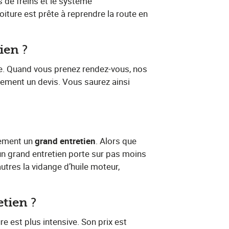
 de freins et le système
iture est prête à reprendre la route en
tien
​?
ure. Quand vous prenez rendez-vous, nos
uement un devis. Vous saurez ainsi
ment un​ ​
grand entretien
​. Alors que
, un grand entretien porte sur pas moins
utres la vidange d’huile moteur,
etien
​?
ure est plus intensive. Son prix est