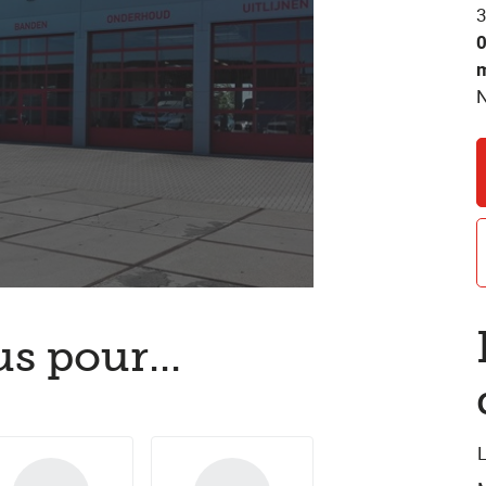
3
m
s pour...