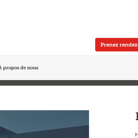
Plus de 200 points de service en Belgique et aux Pays Bas
Noté 4,7 sur Trustpilot
Entretien automobile avec garantie constructeur
Prenez rende
À propos de nous
H