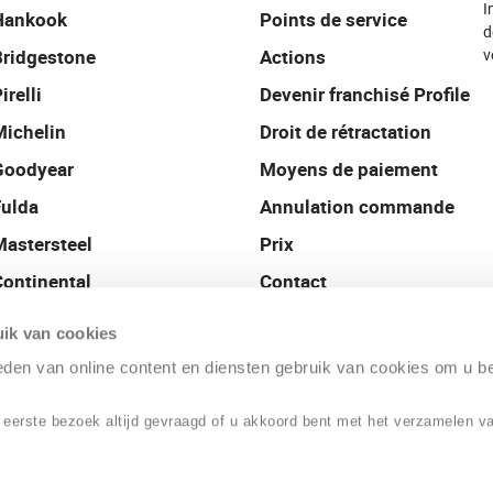
I
Hankook
Points de service
d
Bridgestone
Actions
v
irelli
Devenir franchisé Profile
Michelin
Droit de rétractation
Goodyear
Moyens de paiement
Fulda
Annulation commande
Mastersteel
Prix
Continental
Contact
Uniroyal
Profile Nederland
ik van cookies
ieden van online content en diensten gebruik van cookies om u b
 eerste bezoek altijd gevraagd of u akkoord bent met het verzamelen v