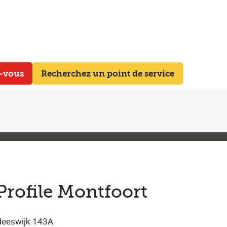
z-vous
Recherchez un point de service
Profile Montfoort
eeswijk 143A