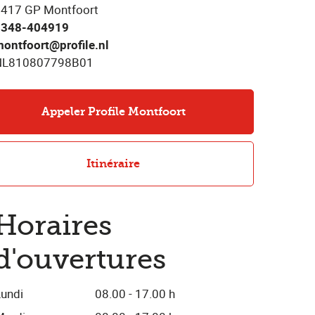
417 GP Montfoort
0348-404919
ontfoort@profile.nl
NL810807798B01
Appeler Profile Montfoort
Itinéraire
Horaires
d'ouvertures
Lundi
08.00 - 17.00 h