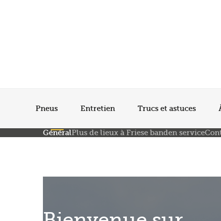
Pneus
Entretien
Trucs et astuces
Général
Plus de lieux à Friese banden service
Con
Bienvenue sur