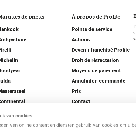
B
Marques de pneus
À propos de Profile
I
Hankook
Points de service
d
Bridgestone
Actions
v
irelli
Devenir franchisé Profile
Michelin
Droit de rétractation
Goodyear
Moyens de paiement
Fulda
Annulation commande
Mastersteel
Prix
Continental
Contact
Uniroyal
Profile Nederland
ik van cookies
ieden van online content en diensten gebruik van cookies om u b