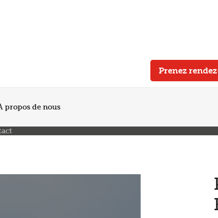
Plus de 200 points de service en Belgique et aux Pays Bas
Noté 4,7 sur Trustpilot
Entretien automobile avec garantie constructeur
Prenez rende
À propos de nous
tact