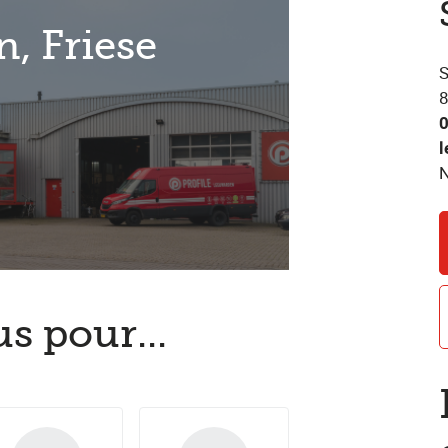
, Friese
S
8
l
s pour...