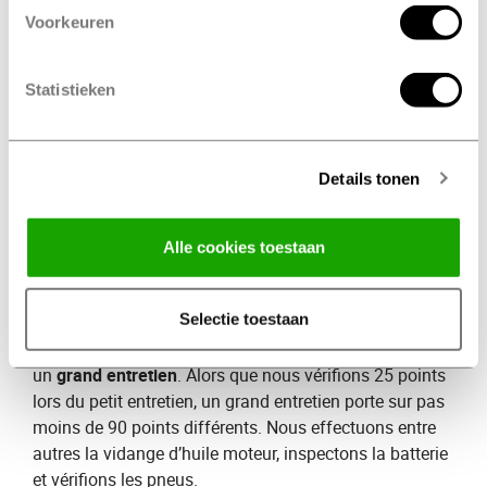
Lors d’un​ ​
petit entretien
​, nos spécialistes vérifient plus
Voorkeuren
de 25 points. Ils inspectent entre autres les pneus, les
phares, les plaquettes de freins et le système
d’échappement. Après un petit entretien, votre voiture
Statistieken
est prête à reprendre la route en toute sécurité.
Combien coûte un petit entretien
​?
Details tonen
Le prix varie selon la marque et le type de voiture.
Quand vous prenez rendez-vous, nos spécialistes
Profile vous remettent systématiquement un devis.
Alle cookies toestaan
Vous saurez ainsi exactement à quoi vous attendre !
Grand entretien
Selectie toestaan
En plus du petit entretien, nous proposons également
un​ ​
grand entretien
​. Alors que nous vérifions 25 points
lors du petit entretien, un grand entretien porte sur pas
moins de 90 points différents. Nous effectuons entre
autres la vidange d’huile moteur, inspectons la batterie
et vérifions les pneus.