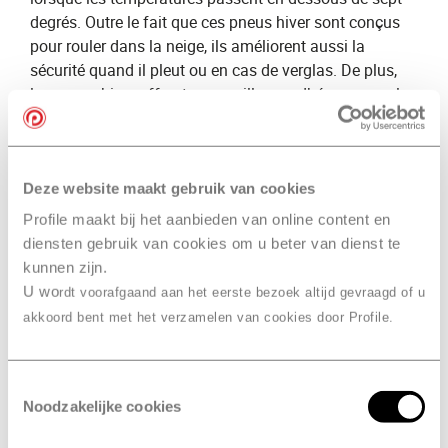
degrés. Outre le fait que ces pneus hiver sont conçus
pour rouler dans la neige, ils améliorent aussi la
sécurité quand il pleut ou en cas de verglas. De plus,
les pneus hiver offrent une meilleure adhérence que les​
pneus été
​ car leurs rainures sont plus profondes.
En plus de notre expertise des pneus hiver, nous vous
proposons une large gamme de pneus hiver. Vous
Deze website maakt gebruik van cookies
souhaitez ​
acheter vos pneus hiver
​? Profile
Profile maakt bij het aanbieden van online content en
Hoogvliet/Rotterdam, DBS
​ se fera un plaisir de vous
diensten gebruik van cookies om u beter van dienst te
fournir des conseils détaillés. Nous sélectionnerons
kunnen zijn.
volontiers les ​
meilleurs pneus hiver
​ pour vous et votre
U wo
rdt voorafgaand aan het eerste bezoek altijd gevraagd of u
voiture.
akkoord bent met het verzamelen van cookies door Profile.
Différence entre petit et
grand entretien
Toestemmingsselectie
Noodzakelijke cookies
Petit entretien