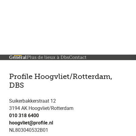
Plus de 200 points de service en Belgique et aux Pays Bas
Noté 4,7 sur Trustpilot
Entretien automobile avec garantie constructeur
Général
Plus de lieux à Dbs
Contact
Profile Hoogvliet/Rotterdam,
DBS
Suikerbakkerstraat 12
3194 AK Hoogvliet/Rotterdam
010 318 6400
hoogvliet@profile.nl
NL803040532B01