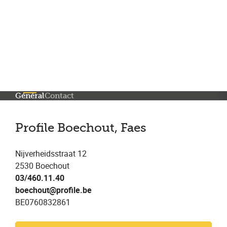
Plus de 200 points de service en Belgique et aux Pays Bas
Noté 4,7 sur Trustpilot
Entretien automobile avec garantie constructeur
Général
Contact
Profile Boechout, Faes
Nijverheidsstraat 12
2530 Boechout
03/460.11.40
boechout@profile.be
BE0760832861