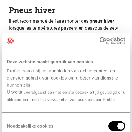
Pneus hiver
Il est recommandé de faire monter des​ ​
pneus hiver​
lorsque les températures passent en dessous de sept
degrés. Outre le fait que ces pneus hiver sont conçus
pour rouler dans la neige, ils améliorent aussi la
sécurité quand il pleut ou en cas de verglas. De plus,
les pneus hiver offrent une meilleure adhérence que les​
Deze website maakt gebruik van cookies
pneus été
​ car leurs rainures sont plus profondes.
Profile maakt bij het aanbieden van online content en
En plus de notre expertise des pneus hiver, nous vous
diensten gebruik van cookies om u beter van dienst te
proposons une large gamme de pneus hiver. Vous
kunnen zijn.
souhaitez ​
acheter vos pneus hiver
​? Profile Boechout,
U wo
rdt voorafgaand aan het eerste bezoek altijd gevraagd of u
Faes
​ se fera un plaisir de vous fournir des conseils
akkoord bent met het verzamelen van cookies door Profile.
détaillés. Nous sélectionnerons volontiers les ​
meilleurs
pneus hiver
​ pour vous et votre voiture.
Toestemmingsselectie
Différence entre petit et
Noodzakelijke cookies