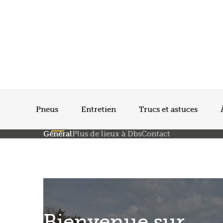
Pneus
Entretien
Trucs et astuces
Général
Plus de lieux à Dbs
Contact
Bienvenue sur