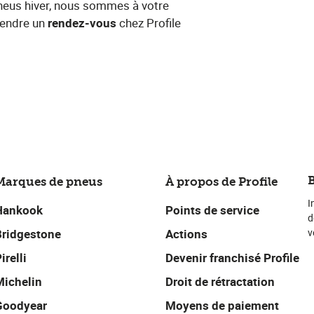
pneus hiver, nous sommes à votre
ndre un​ ​
rendez-vous​
chez Profile
B
Marques de pneus
À propos de Profile
I
Hankook
Points de service
d
Bridgestone
Actions
v
irelli
Devenir franchisé Profile
Michelin
Droit de rétractation
Goodyear
Moyens de paiement