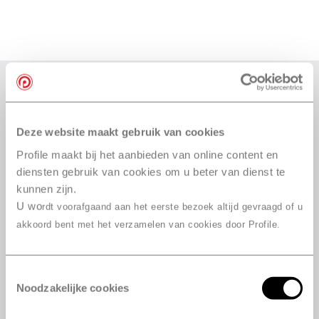
Autres dimensions disponibles pour le pneu
MasterSteel WINTER + IS-W
Explication de la dimension de pneu
Deze website maakt gebruik van cookies
Profile maakt bij het aanbieden van online content en
diensten gebruik van cookies om u beter van dienst te
195/65 R15 91H
kunnen zijn.
205/50 R17 93H
U wo
rdt voorafgaand aan het eerste bezoek altijd gevraagd of u
205/55 R17 95H
akkoord bent met het verzamelen van cookies door Profile.
215/50 R17 95H
155/65 R13 73T
Toestemmingsselectie
155/70 R13 75T
Noodzakelijke cookies
155/80 R13 79T
155/65 R14 75T