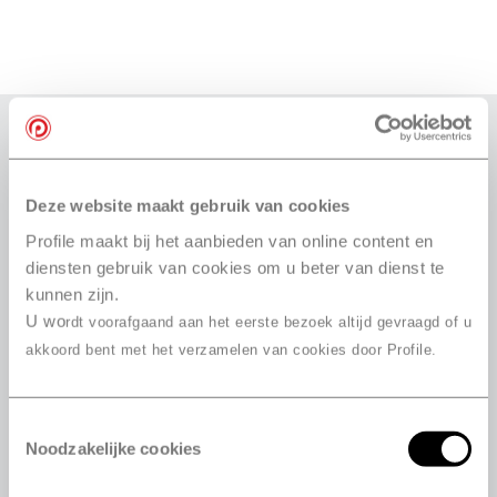
Autres dimensions disponibles pour le pneu
MasterSteel WINTER + IS-W
Explication de la dimension de pneu
Deze website maakt gebruik van cookies
Profile maakt bij het aanbieden van online content en
diensten gebruik van cookies om u beter van dienst te
195/65 R15 91H
kunnen zijn.
205/50 R17 93H
U wo
rdt voorafgaand aan het eerste bezoek altijd gevraagd of u
205/55 R17 95H
akkoord bent met het verzamelen van cookies door Profile.
215/50 R17 95H
155/65 R13 73T
Toestemmingsselectie
155/70 R13 75T
Noodzakelijke cookies
155/80 R13 79T
155/65 R14 75T