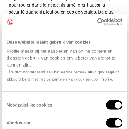
pour rouler dans la neige, ils améliorent aussi la
sécurité quand il pleut ou en cas de verglas. De plus,
les pneus hiver offrent une meilleure adhérence que les​
pneus été
​ car leurs rainures sont plus profondes.
En plus de notre expertise des pneus hiver, nous vous
Deze website maakt gebruik van cookies
proposons une large gamme de pneus hiver. Vous
souhaitez ​
acheter vos pneus hiver
​? Profile
Profile maakt bij het aanbieden van online content en
Amsterdam, Willems
​ se fera un plaisir de vous fournir
diensten gebruik van cookies om u beter van dienst te
des conseils détaillés. Nous sélectionnerons volontiers
kunnen zijn.
les ​
meilleurs pneus hiver
​ pour vous et votre voiture.
U wo
rdt voorafgaand aan het eerste bezoek altijd gevraagd of u
akkoord bent met het verzamelen van cookies door Profile.
Différence entre petit et
grand entretien
Toestemmingsselectie
Petit entretien
Noodzakelijke cookies
Lors d’un​ ​
petit entretien
​, nos spécialistes vérifient plus
de 25 points. Ils inspectent entre autres les pneus, les
Voorkeuren
phares, les plaquettes de freins et le système