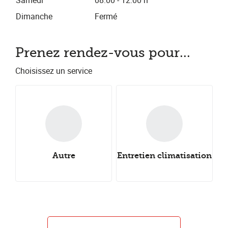
Samedi
08.00 - 12.00 h
Dimanche
Fermé
Prenez rendez-vous pour...
Choisissez un service
Autre
Entretien climatisation
Entretien
Pneus d'hiver
Pneus all-season
Pneus d'été
Car check
Caravancheck
Alignement
Grand entretien
Petit entretien
Échange de pneus