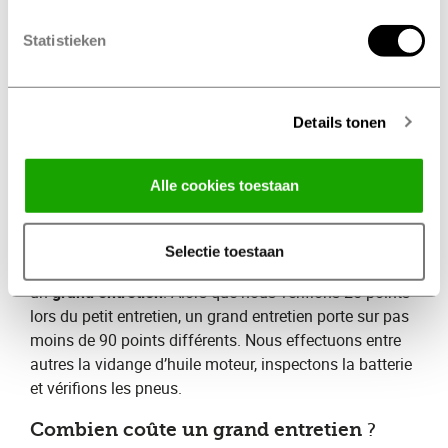
d’échappement. Après un petit entretien, votre voiture
Statistieken
est prête à reprendre la route en toute sécurité.
Combien coûte un petit entretien
​?
Le prix varie selon la marque et le type de voiture.
Details tonen
Quand vous prenez rendez-vous, nos spécialistes
Profile vous remettent systématiquement un devis.
Alle cookies toestaan
Vous saurez ainsi exactement à quoi vous attendre !
Grand entretien
Selectie toestaan
En plus du petit entretien, nous proposons également
un​ ​
grand entretien
​. Alors que nous vérifions 25 points
lors du petit entretien, un grand entretien porte sur pas
moins de 90 points différents. Nous effectuons entre
autres la vidange d’huile moteur, inspectons la batterie
et vérifions les pneus.
Combien coûte un grand entretien
​?