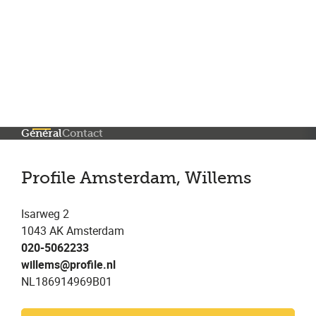
Plus de 200 points de service en Belgique et aux Pays Bas
Noté 4,7 sur Trustpilot
Entretien automobile avec garantie constructeur
Général
Contact
Profile Amsterdam, Willems
Isarweg 2
1043 AK Amsterdam
020-5062233
willems@profile.nl
NL186914969B01