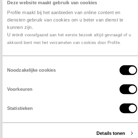
Deze website maakt gebruik van cookies
Des Profilers chargés d’une
Profile maakt bij het aanbieden van online content en
diensten gebruik van cookies om u beter van dienst te
mission
kunnen zijn.
U wo
rdt voorafgaand aan het eerste bezoek altijd gevraagd of u
Nous favorisons le savoir-faire, la sécurité et
akkoord bent met het verzamelen van cookies door Profile.
l’employabilité durable grâce à des formations et un
environnement de travail sûr et agréable.
Toestemmingsselectie
Veillez à la sécurité de votre environnement de
Noodzakelijke cookies
travail et utilisez les bons équipements de
protection individuelle (EPI), conformément à la
loi Arbowet aux Pays-Bas et à la loi sur le
Voorkeuren
bien‑être et le Code sur le bien-être au travail (SPF
ETCS) en Belgique. Signalez directement tout
Statistieken
risque à votre supérieur ou conseiller en
prévention
Travaillez avec vos collaborateurs dans une
ambiance positive où chacun se sent chez soi et
Details tonen