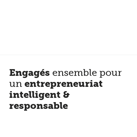
Plus de 200 points de service en Belgique et aux Pays Bas
Noté 4,7 sur Trustpilot
Entretien automobile avec garantie constructeur
Engagés
ensemble pour
entrepreneuriat
un
intelligent &
responsable