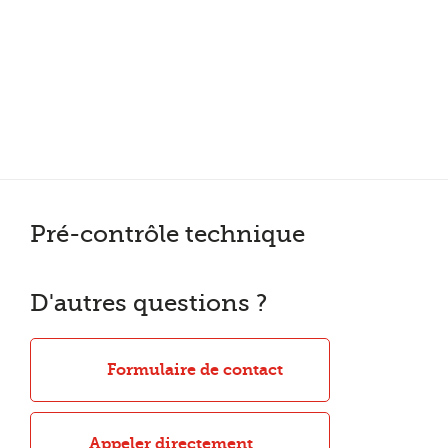
Plus de 200 points de service en Belgique et aux Pays Bas
Noté 4,7 sur Trustpilot
Entretien automobile avec garantie constructeur
Pré-contrôle technique
D'autres questions ?
Formulaire de contact
Appeler directement