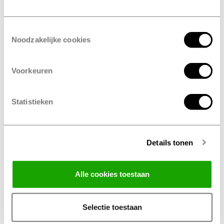
Inscrivez-vous à notre lettre d'information pour recevoir les
dernières nouvelles et des rappels pratiques pour votre voiture.
Toestemmingsselectie
Noodzakelijke cookies
Services
Marques de pneus
Voorkeuren
Pneus
Hankook
Petit entretien
Bridgestone
Statistieken
Grand entretien
Pirelli
Entretien
Michelin
Pneus hiver
Goodyear
Details tonen
Pneus été
Fulda
Alle cookies toestaan
Pneus 4 saisons
Mastersteel
Permutation
Continental
Selectie toestaan
Géométrie
Uniroyal