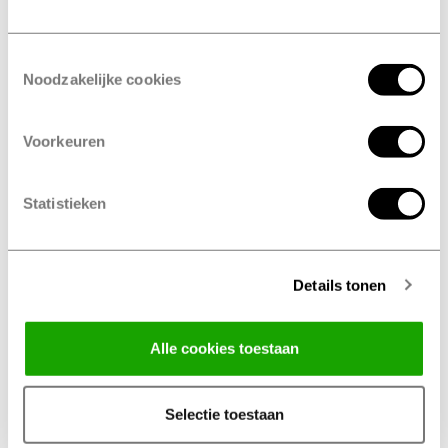
Inscrivez-vous à notre lettre d'information pour recevoir les
dernières nouvelles et des rappels pratiques pour votre voiture.
Toestemmingsselectie
Noodzakelijke cookies
Services
Marques de pneus
Voorkeuren
Pneus
Hankook
Petit entretien
Bridgestone
Statistieken
Grand entretien
Pirelli
Entretien
Michelin
Pneus hiver
Goodyear
Details tonen
Pneus été
Fulda
Alle cookies toestaan
Pneus 4 saisons
Mastersteel
Permutation
Continental
Selectie toestaan
Géométrie
Uniroyal