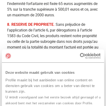
l’indemnité forfaitaire est fixée 65 euros augmentés de
5% sur la tranche supérieure à 500,01 euros et ce, avec
un maximum de 2000 euros.
8. RESERVE DE PROPRIETE.
Sans préjudice de
l’application de l’article 6, par dérogations à l’article
1583 du Code Civil, les produits restent notre propriété
ou celle de la partie subrogée dans nos droits jusqu’au
moment où la totalité du montant facturé est portée au
crédit de notre compte ou au crédit du compte du
cessionnaire éventuel de notre créance. Le client est
tenu de prendre toutes les mesures nécessaires à
garantir l’exécution de cette clause de réserve de
Deze website maakt gebruik van cookies
propriété.
Profile maakt bij het aanbieden van online content en
9. GARANTIE.
Nous garantissons nos prestations,
diensten gebruik van cookies om u beter van dienst te
travaux et fournitures, contre tout vice de matière ou
kunnen zijn.
défaut de main d'oeuvre pendant un délai de trois mois
U wo
rdt voorafgaand aan het eerste bezoek altijd gevraagd of u
à partir de la livraison ou 6.000 km si ce kilométrage
akkoord bent met het verzamelen van cookies door Profile.