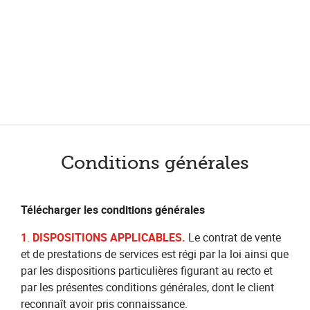
Plus de 200 points de service en Belgique et aux Pays Bas
Noté 4,7 sur Trustpilot
Entretien automobile avec garantie constructeur
Conditions générales
Télécharger les conditions générales
1
.
DISPOSITIONS APPLICABLES.
Le contrat de vente
et de prestations de services est régi par la loi ainsi que
par les dispositions particulières figurant au recto et
par les présentes conditions générales, dont le client
reconnaît avoir pris connaissance.