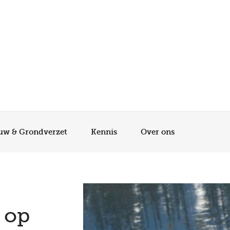
Landelijke dekking, altijd dichtbij
Slim bandenbeheer, lagere kosten
Eén partner voor je hele wagenpark
100% uptime, minimale stilstand
uw & Grondverzet
Kennis
Over ons
g
op