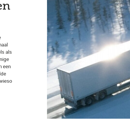
en
e
naal
ls als
mige
in een
lde
owieso