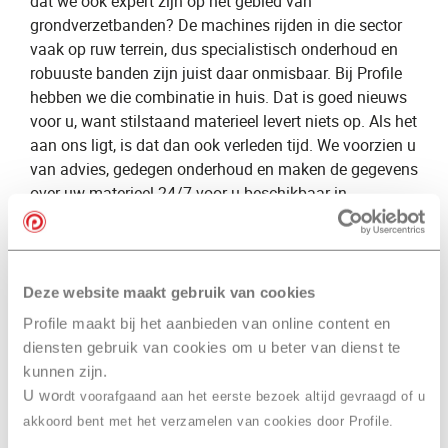
dat we ook expert zijn op het gebied van
grondverzetbanden? De machines rijden in die sector
vaak op ruw terrein, dus specialistisch onderhoud en
robuuste banden zijn juist daar onmisbaar. Bij Profile
hebben we die combinatie in huis. Dat is goed nieuws
voor u, want stilstaand materieel levert niets op. Als het
aan ons ligt, is dat dan ook verleden tijd. We voorzien u
van advies, gedegen onderhoud en maken de gegevens
over uw materieel 24/7 voor u beschikbaar in
Tymacon®.
We hebben een groot netwerk met mobiele service
units, die u ter plekke bedienen. Dankzij onze
Deze website maakt gebruik van cookies
merkonafhankelijke positie kennen we de complete
Profile maakt bij het aanbieden van online content en
markt en stellen we uw ideale bandencombinatie voor.
diensten gebruik van cookies om u beter van dienst te
Door die kennis is uw besparing altijd ons
kunnen zijn.
uitgangspunt. Bent u op zoek naar een expert op het
U wo
rdt voorafgaand aan het eerste bezoek altijd gevraagd of u
gebied van grondverzet? Wilt u nooit meer stilstaan?
akkoord bent met het verzamelen van cookies door Profile.
Neem dan contact met ons op!