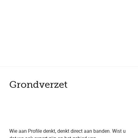
Landelijke dekking, altijd dichtbij
Slim bandenbeheer, lagere kosten
Eén partner voor je hele wagenpark
100% uptime, minimale stilstand
Grondverzet
Wie aan Profile denkt, denkt direct aan banden. Wist u