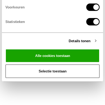
Voorkeuren
Statistieken
Details tonen
Facebook
Instagram
LinkedIn
Alle cookies toestaan
Conditions générales
Privacy Statement
Selectie toestaan
Disclaimer Profile Belux