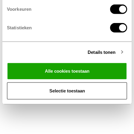
Voorkeuren
Statistieken
Details tonen
Facebook
Instagram
LinkedIn
Alle cookies toestaan
Conditions générales
Privacy Statement
Selectie toestaan
Disclaimer Profile Belux