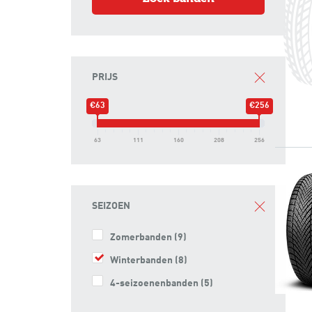
PRIJS
€63
€256
63
111
160
208
256
SEIZOEN
Zomerbanden
(9)
Winterbanden
(8)
4-seizoenenbanden
(5)