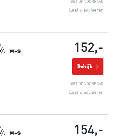
NIET OP VOORRAAD
Laat u adviseren
152,-
bekijk
NIET OP VOORRAAD
Laat u adviseren
154,-