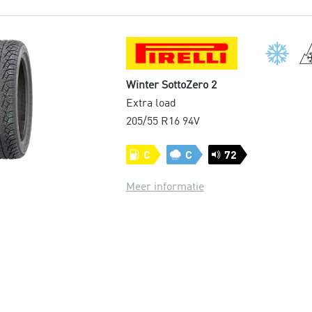
Winter SottoZero 2
Extra load
205/55 R16 94V
C
C
72
Meer informatie