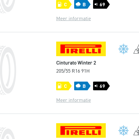
C
B
69
Meer informatie
Cinturato Winter 2
205/55 R16 91H
C
B
69
Meer informatie