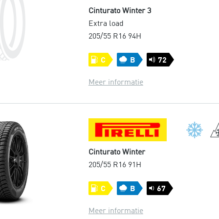
Cinturato Winter 3
Extra load
205/55 R16 94H
C
B
72
Meer informatie
Cinturato Winter
205/55 R16 91H
C
B
67
Meer informatie