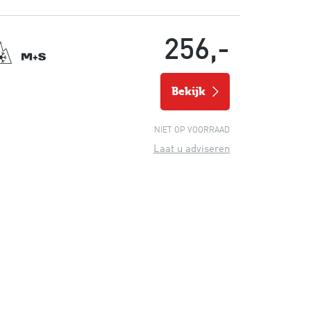
256,-
bekijk
NIET OP VOORRAAD
Laat u adviseren