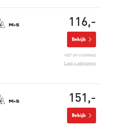
116,-
bekijk
NIET OP VOORRAAD
Laat u adviseren
151,-
bekijk