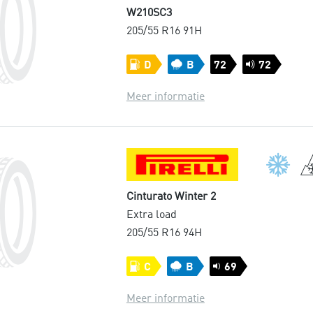
W210SC3
205/55 R16 91H
D
B
72
72
Meer informatie
Cinturato Winter 2
Extra load
205/55 R16 94H
C
B
69
Meer informatie