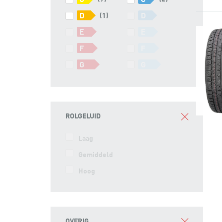
C
C
D
(1)
D
E
E
F
F
G
G
ROLGELUID
Laag
Gemiddeld
Hoog
OVERIG