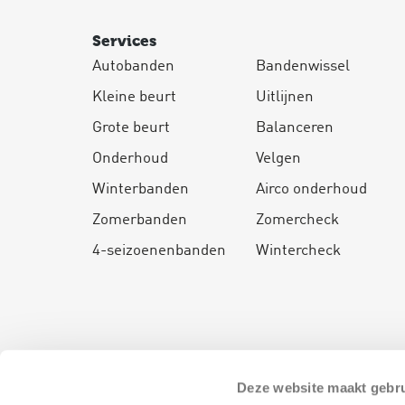
73
74
Services
75
77
Autobanden
Bandenwissel
78
79
Kleine beurt
Uitlijnen
80
81
Grote beurt
Balanceren
82
83
Onderhoud
Velgen
84
85
Winterbanden
Airco onderhoud
86
87
Zomerbanden
Zomercheck
88
89
4-seizoenenbanden
Wintercheck
90
91
(5)
92
93
94
(3)
95
96
97
98
99
Deze website maakt gebru