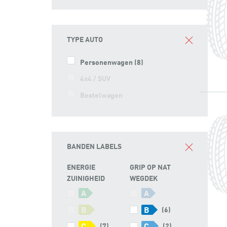
TYPE AUTO
Personenwagen
(8)
4x4 / SUV
Bestelwagen
BANDEN LABELS
ENERGIE
GRIP OP NAT
ZUINIGHEID
WEGDEK
A
A
B
B
(6)
(7)
(2)