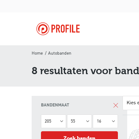
Home
Autobanden
8
resultaten voor ban
Kies 
BANDENMAAT
205
55
16
zoek banden