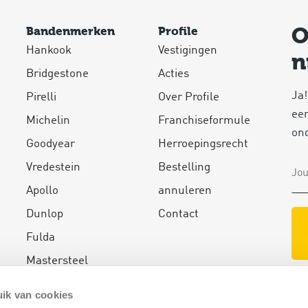
O
Bandenmerken
Profile
Hankook
Vestigingen
n
Bridgestone
Acties
Ja!
Pirelli
Over Profile
een
Michelin
Franchiseformule
on
Goodyear
Herroepingsrecht
Vredestein
Bestelling
Apollo
annuleren
Dunlop
Contact
Fulda
Mastersteel
BF Goodrich
Of 
ik van cookies
Continental