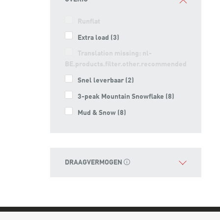
Runflat
Extra load
(3)
Translation missing: nl-
BE.products.filter.other.recommended
Snel leverbaar
(2)
3-peak Mountain Snowflake
(8)
Mud & Snow
(8)
DRAAGVERMOGEN
0
65
66
70
71
72