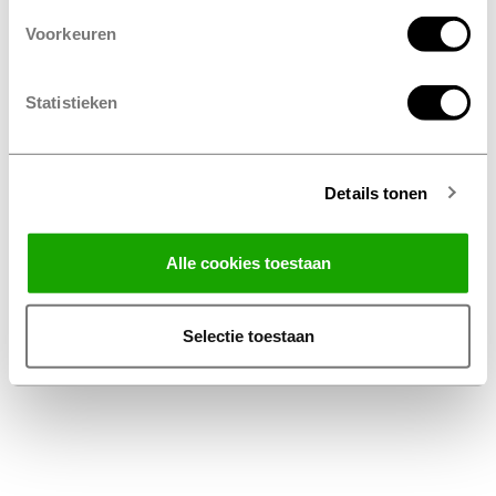
Voorkeuren
Statistieken
Details tonen
Facebook
Instagram
LinkedIn
Alle cookies toestaan
Conditions générales
Privacy Statement
Selectie toestaan
Disclaimer Profile Belux