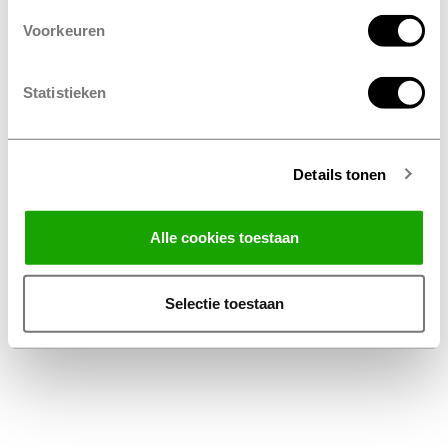
Voorkeuren
Statistieken
Details tonen
Facebook
Instagram
LinkedIn
Alle cookies toestaan
Conditions générales
Privacy Statement
Selectie toestaan
Disclaimer Profile Belux