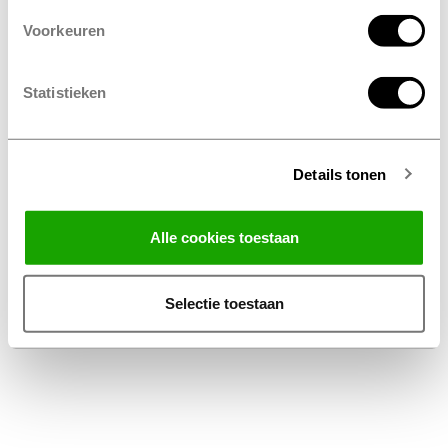
Voorkeuren
Statistieken
Details tonen
Facebook
Instagram
LinkedIn
Alle cookies toestaan
Conditions générales
Privacy Statement
Selectie toestaan
Disclaimer Profile Belux