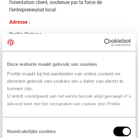
l’orientation client, soutenue par la force de
l’entrepreneuriat local.
Adresse :
Profile Stekene
Voorhout 81
stekene@profile.be
À propos de Profile Car
Deze website maakt gebruik van cookies
En tant qu’organisation franchisée forte de plus de 220
Profile maakt bij het aanbieden van online content en
sièges et 2200 Profilers, Profile Car offre un service
diensten gebruik van cookies om u beter van dienst te
indépendant de la marque pour tous les véhicules, y
kunnen zijn.
compris les modèles électriques, dans le Benelux.
U wo
rdt voorafgaand aan het eerste bezoek altijd gevraagd of u
Profile est reconnu comme le leader du marché et un
akkoord bent met het verzamelen van cookies door Profile.
one-stop-shop pour les services de pneus et l’entretien
intégral, tout en préservant la garantie constructeur,
tant pour les particuliers que pour les professionnels.
Toestemmingsselectie
Noodzakelijke cookies
À propos de Profile Truck