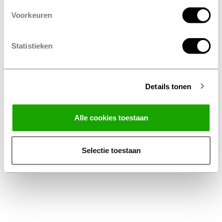
Voorkeuren
Statistieken
Details tonen
Facebook
Instagram
LinkedIn
Alle cookies toestaan
Algemene voorwaarden
Privacy Statement
Selectie toestaan
Disclaimer