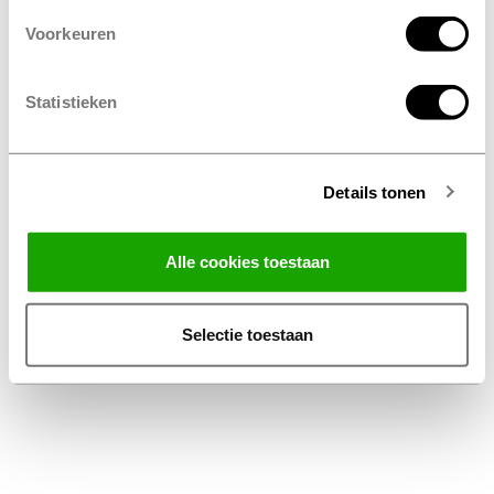
Voorkeuren
Statistieken
Details tonen
Facebook
Instagram
LinkedIn
Alle cookies toestaan
Algemene voorwaarden
Privacy Statement
Selectie toestaan
Disclaimer