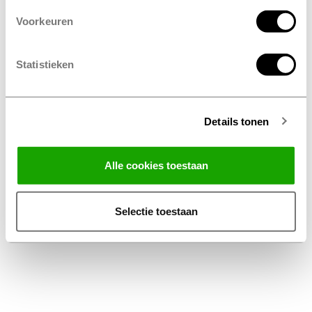
Voorkeuren
Statistieken
Details tonen
Facebook
Instagram
LinkedIn
Alle cookies toestaan
Algemene voorwaarden
Privacy Statement
Selectie toestaan
Disclaimer